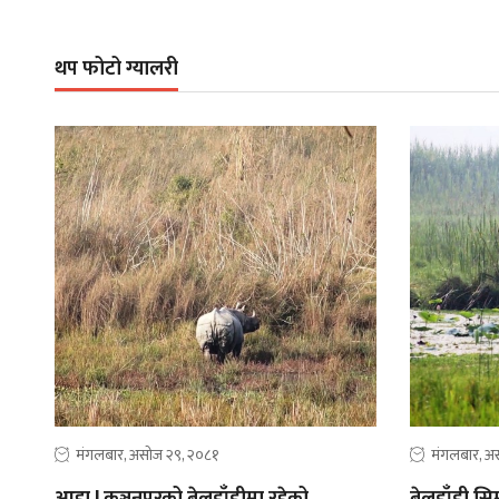
थप फोटो ग्यालरी
मंगलबार, असोज २९, २०८१
मंगलबार, अ
आहा ! कञ्चनपुरको बेलडाँडीमा रहेको
बेलडाँडी सिमस