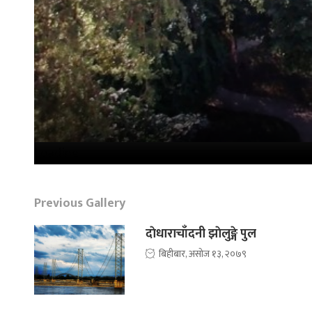
Loading...
Previous Gallery
दाेधाराचाँदनी झाेलुङ्गे पुल
बिहीबार, असोज १३, २०७९