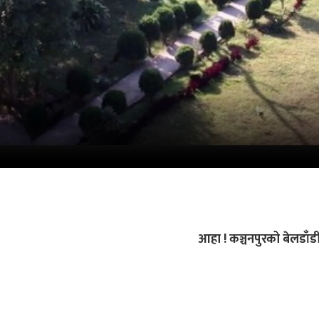
आहा ! कञ्चनपुरको बेलडाँ