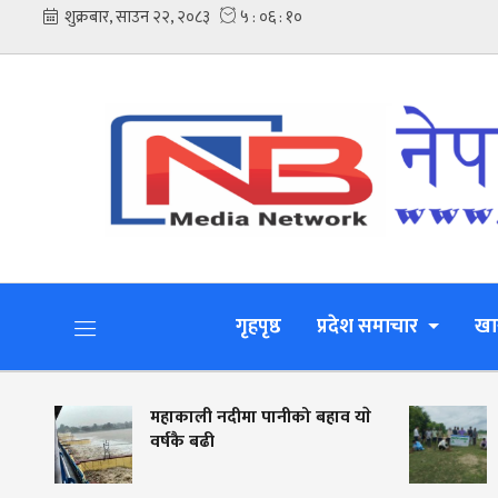
गृहपृष्ठ
प्रदेश समाचार
खा
ोति
महाकाली नदीमा पानीको बहाव याे
वर्षकै बढी