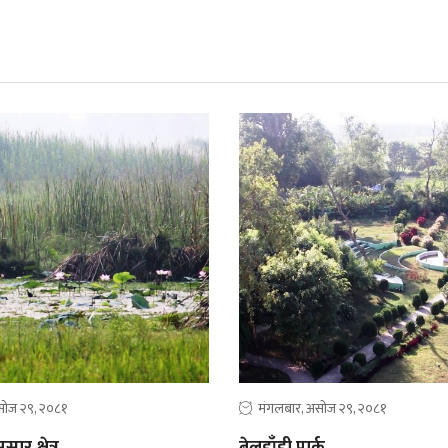
सोज २९, २०८१
मंगलबार, असोज २९, २०८१
ार क्षेत्र
बेलडाँडी पार्क