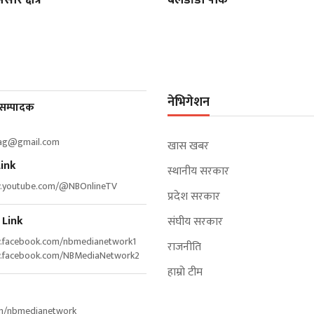
नेभिगेशन
 सम्पादक
bag@gmail.com
खास खबर
ink
स्थानीय सरकार
w.youtube.com/@NBOnlineTV
प्रदेश सरकार
 Link
संघीय सरकार
w.facebook.com/nbmedianetwork1
राजनीति
w.facebook.com/NBMediaNetwork2
हाम्रो टीम
om/nbmedianetwork