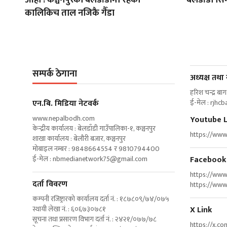
कालिकिच ताल नजिकै गैँडा
सम्पर्क ठेगाना
अध्यक्ष तथा
हरिश चन्द्र बाग
एन‍.बि. मिडिया नेटवर्क
ई-मेल :
rjhc
www.nepalbodh.com
Youtube L
केन्द्रीय कार्यालय : बेलडाँडी गाउँपालिका-१, कञ्चनपुर
https://ww
शाखा कार्यालय : बेलौरी बजार, कञ्चनपुर
मोबाइल नम्बर : 9848664554 र 9810794400
ई-मेल :
nbmedianetwork75@gmail.com
Facebook
https://ww
दर्ता विवरण
https://ww
कम्पनी रजिष्ट्रारको कार्यालय दर्ता नं. : १८७८०९/७४/०७५
स्थायी लेखा नं. : ६०६७३०७८१
X Link
सूचना तथा प्रसारण विभाग दर्ता नं. : २४२१/०७७/७८
https://x.c