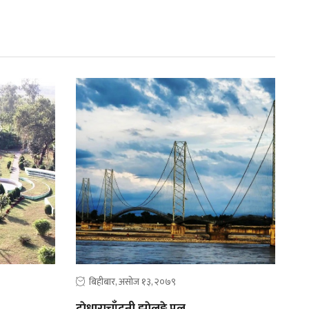
बिहीबार, असोज १३, २०७९
दाेधाराचाँदनी झाेलुङ्गे पुल