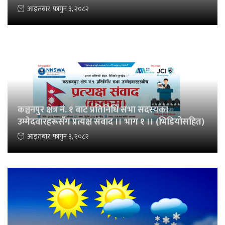
आइतबार, फागुन ३, २०८२
कञ्चनपुर क्षेत्र नं. १ बाट प्रतिनिधि सभा सदस्यका
उम्मेदवारहरूसँग प्रत्यक्ष संवाद ।। भाग १ ।। (भिडियोसहित)
आइतबार, फागुन ३, २०८२