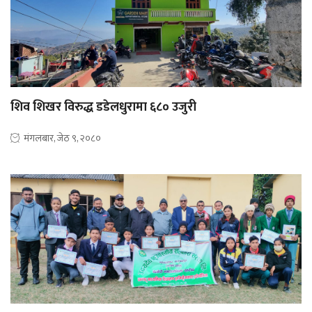
शिव शिखर विरुद्ध डडेलधुरामा ६८० उजुरी
मंगलबार, जेठ ९, २०८०