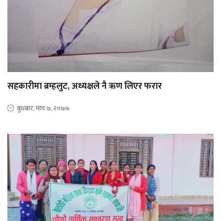
सहकारीमा ब्रम्हलुट, अध्यक्षले नै ऋण लिएर फरार
बुधबार, माघ ७, २०७७