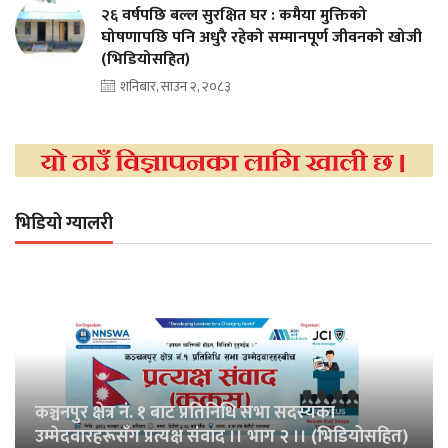
२६ वर्षपछि बल्ल सुरक्षित घर : कमैया मुक्तिको
घोषणापछि पनि अधुरै रहेको सम्मानपूर्ण जीवनको खोजी
(भिडियोसहित)
शनिबार, साउन २, २०८३
भिडियो ग्यालरी
कञ्चनपुर क्षेत्र नं. १ बाट प्रतिनिधि सभा सदस्यका
उम्मेदवारहरूसँग प्रत्यक्ष संवाद ।। भाग २ ।। (भिडियोसहित)