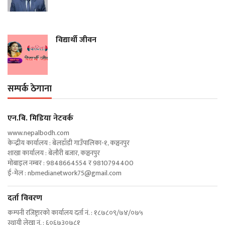
विद्यार्थी जीवन
सम्पर्क ठेगाना
एन‍.बि. मिडिया नेटवर्क
www.nepalbodh.com
केन्द्रीय कार्यालय : बेलडाँडी गाउँपालिका-१, कञ्चनपुर
शाखा कार्यालय : बेलौरी बजार, कञ्चनपुर
मोबाइल नम्बर : 9848664554 र 9810794400
ई-मेल :
nbmedianetwork75@gmail.com
दर्ता विवरण
कम्पनी रजिष्ट्रारको कार्यालय दर्ता नं. : १८७८०९/७४/०७५
स्थायी लेखा नं. : ६०६७३०७८१