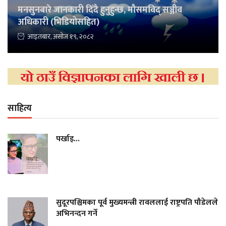
मनसुनबारे जानकारी दिँदै हुनुहुन्छ, मौसमविद् सञ्जीव
अधिकारी (भिडियोसहित)
आइतबार, असोज १९, २०८२
साहित्य
पर्खाइ...
सुदूरपश्चिमका पूर्व मुख्यमन्त्री रावललाई राष्ट्रपति पौडेलले
अभिनन्दन गर्ने