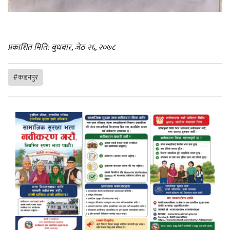
प्रकाशित मिति: बुधबार, जेठ २६, २०७८
#कञ्चनपुर