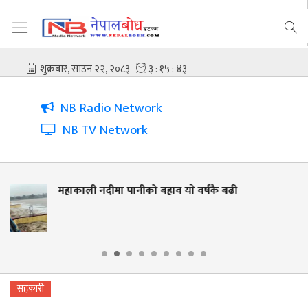
NB Radio Network
NB TV Network
बढी
नदी किनार संरक्षणसँगै जीविकोपार्जनमा टे
लालझाडीमा वृक्षारोपण र २५० मिटर फेन्
सहकारी