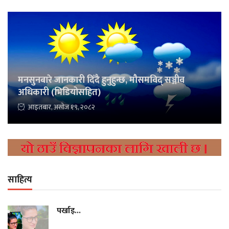
मनसुनबारे जानकारी दिँदै हुनुहुन्छ, मौसमविद् सञ्जीव
अधिकारी (भिडियोसहित)
आइतबार, असोज १९, २०८२
साहित्य
पर्खाइ...