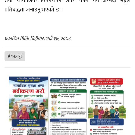
तथा सामाजिक विकासका लागि काम गर्ने अध्यक्ष भट्टले
प्रतिबद्धता जनाउनु भएको छ ।
प्रकाशित मिति: बिहीबार, भदौ १७, २०७८
#कञ्चनपुर