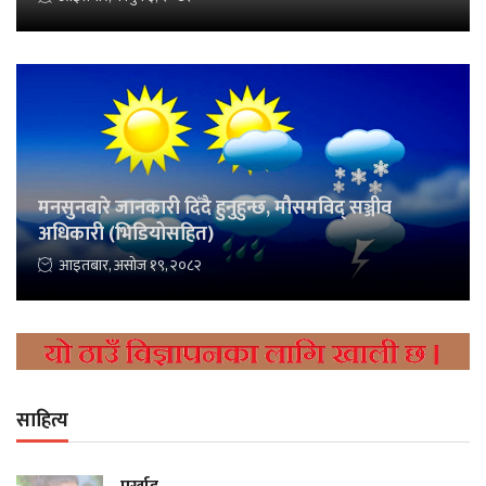
मनसुनबारे जानकारी दिँदै हुनुहुन्छ, मौसमविद् सञ्जीव
अधिकारी (भिडियोसहित)
आइतबार, असोज १९, २०८२
साहित्य