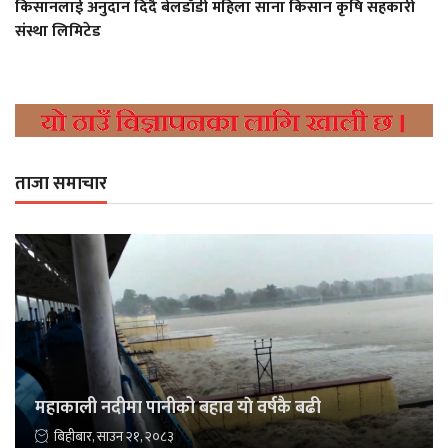
किसानलाई अनुदान दिँदै बेलडाँडी महिला साना किसान कृषि सहकारी
संस्था लिमिटेड
ताजा समाचार
महाकाली नदीमा पानीको बहाव याे वर्षकै बढी
बिहीबार, साउन २१, २०८३