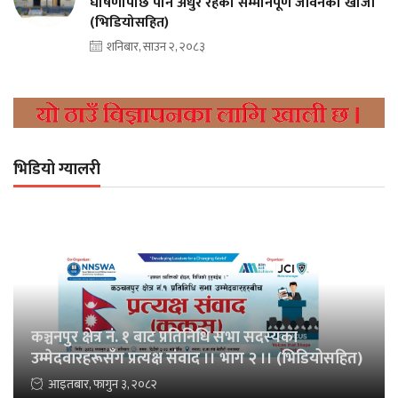
घोषणापछि पनि अधुरै रहेको सम्मानपूर्ण जीवनको खोजी
(भिडियोसहित)
शनिबार, साउन २, २०८३
भिडियो ग्यालरी
कञ्चनपुर क्षेत्र नं. १ बाट प्रतिनिधि सभा सदस्यका
उम्मेदवारहरूसँग प्रत्यक्ष संवाद ।। भाग २ ।। (भिडियोसहित)
आइतबार, फागुन ३, २०८२