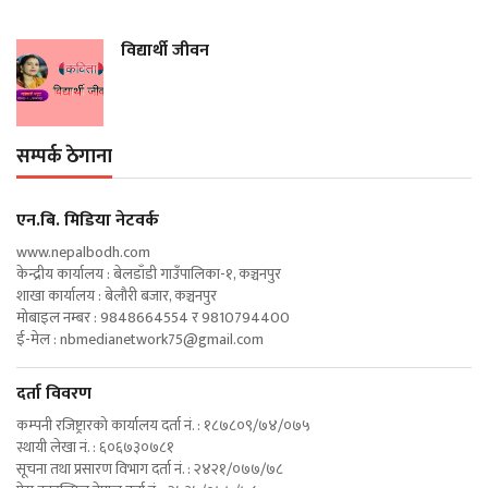
विद्यार्थी जीवन
सम्पर्क ठेगाना
एन‍.बि. मिडिया नेटवर्क
www.nepalbodh.com
केन्द्रीय कार्यालय : बेलडाँडी गाउँपालिका-१, कञ्चनपुर
शाखा कार्यालय : बेलौरी बजार, कञ्चनपुर
मोबाइल नम्बर : 9848664554 र 9810794400
ई-मेल :
nbmedianetwork75@gmail.com
दर्ता विवरण
कम्पनी रजिष्ट्रारको कार्यालय दर्ता नं. : १८७८०९/७४/०७५
स्थायी लेखा नं. : ६०६७३०७८१
सूचना तथा प्रसारण विभाग दर्ता नं. : २४२१/०७७/७८