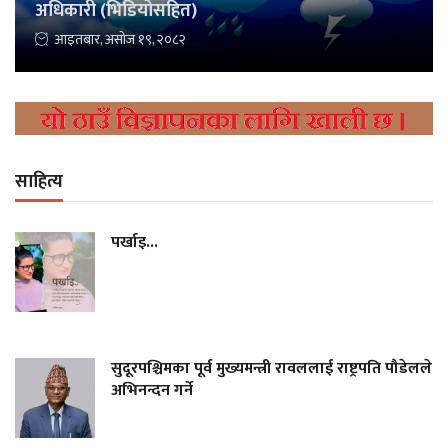
अधिकारी (भिडियोसहित)
आइतबार, असोज १९, २०८२
साहित्य
पर्खाइ...
सुदूरपश्चिमका पूर्व मुख्यमन्त्री रावललाई राष्ट्रपति पौडेलले
अभिनन्दन गर्ने