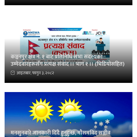
कञ्चनपुर क्षेत्र नं. १ बाट प्रतिनिधि सभा सदस्यका
उम्मेदवारहरूसँग प्रत्यक्ष संवाद ।। भाग १ ।। (भिडियोसहित)
आइतबार, फागुन ३, २०८२
मनसुनबारे जानकारी दिँदै हुनुहुन्छ, मौसमविद् सञ्जीव