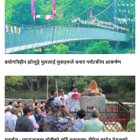
प्रयोगविहीन झोलुङ्गे पुललाई युवाहरूले बनाए पर्यटकीय आकर्षण