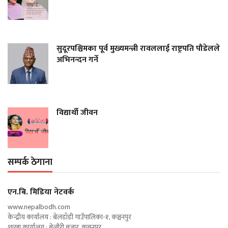
सुदूरपश्चिमका पूर्व मुख्यमन्त्री रावललाई राष्ट्रपति पौडेलले
अभिनन्दन गर्ने
विद्यार्थी जीवन
सम्पर्क ठेगाना
एन‍.बि. मिडिया नेटवर्क
www.nepalbodh.com
केन्द्रीय कार्यालय : बेलडाँडी गाउँपालिका-१, कञ्चनपुर
शाखा कार्यालय : बेलौरी बजार, कञ्चनपुर