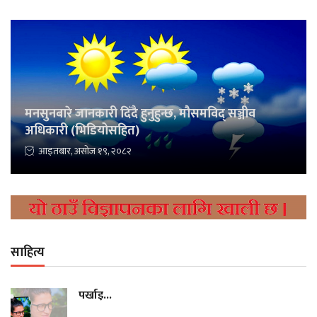
मनसुनबारे जानकारी दिँदै हुनुहुन्छ, मौसमविद् सञ्जीव
अधिकारी (भिडियोसहित)
आइतबार, असोज १९, २०८२
साहित्य
पर्खाइ...