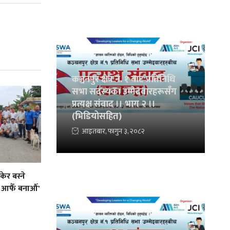
कञ्चनपुर क्षेत्र नं. १ बाट प्रतिनिधि
सभा सदस्यका उम्मेदवारहरूसँग
प्रत्यक्ष संवाद ।। भाग २ ।।
(भिडियोसहित)
आइतबार, फागुन ३, २०८२
ेर बस्ने
 आफैँ बनाऔँ'