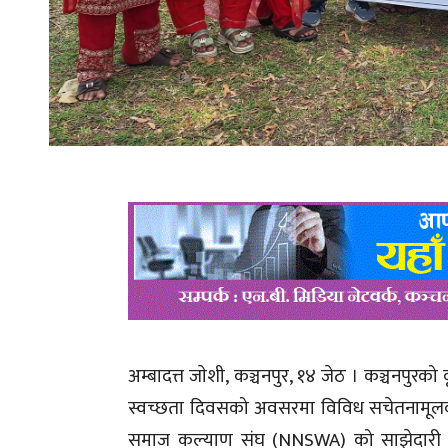
अम्बादत्त जाेशी, कञ्चनपुर, १४ जेठ । कञ्चनपुर
स्वच्छता दिवसको अवसरमा विविध सचेतनामूलक क
समाज कल्याण संघ (NNSWA) को साझेदारी र 