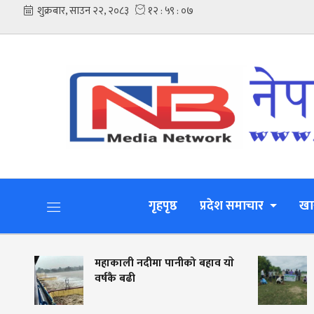
गृहपृष्ठ
प्रदेश समाचार
खा
महाकाली नदीमा पानीको बहाव याे
नदी किन
वर्षकै बढी
जीविकोप
लालझाड
मिटर फे