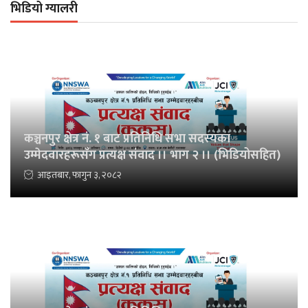
भिडियो ग्यालरी
कञ्चनपुर क्षेत्र नं. १ बाट प्रतिनिधि सभा सदस्यका
उम्मेदवारहरूसँग प्रत्यक्ष संवाद ।। भाग २ ।। (भिडियोसहित)
आइतबार, फागुन ३, २०८२