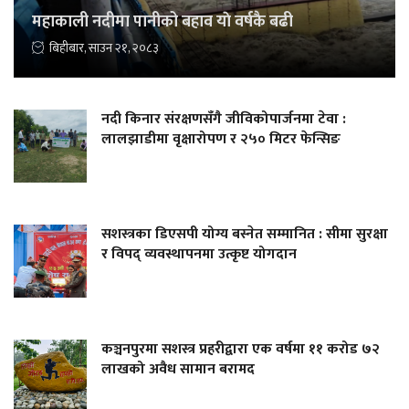
महाकाली नदीमा पानीको बहाव याे वर्षकै बढी
बिहीबार, साउन २१, २०८३
नदी किनार संरक्षणसँगै जीविकोपार्जनमा टेवा :
लालझाडीमा वृक्षारोपण र २५० मिटर फेन्सिङ
सशस्त्रका डिएसपी योग्य बस्नेत सम्मानित : सीमा सुरक्षा
र विपद् व्यवस्थापनमा उत्कृष्ट योगदान
कञ्चनपुरमा सशस्त्र प्रहरीद्वारा एक वर्षमा ११ करोड ७२
लाखको अवैध सामान बरामद