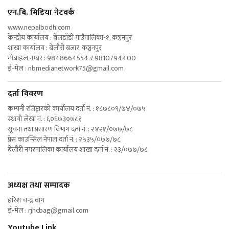
एन‍.बि. मिडिया नेटवर्क
www.nepalbodh.com
केन्द्रीय कार्यालय : बेलडाँडी गाउँपालिका-१, कञ्चनपुर
शाखा कार्यालय : बेलौरी बजार, कञ्चनपुर
मोबाइल नम्बर : 9848664554 र 9810794400
ई-मेल :
nbmedianetwork75@gmail.com
दर्ता विवरण
कम्पनी रजिष्ट्रारको कार्यालय दर्ता नं. : १८७८०९/७४/०७५
स्थायी लेखा नं. : ६०६७३०७८१
सूचना तथा प्रसारण विभाग दर्ता नं. : २४२१/०७७/७८
प्रेस काउन्सिल नेपाल दर्ता नं. : २५३५/०७७/७८
बेलौरी नगरपालिका कार्यालय शाखा दर्ता नं. : २३/०७७/७८
अध्यक्ष तथा सम्पादक
हरिश चन्द्र बाग
ई-मेल :
rjhcbag@gmail.com
Youtube Link