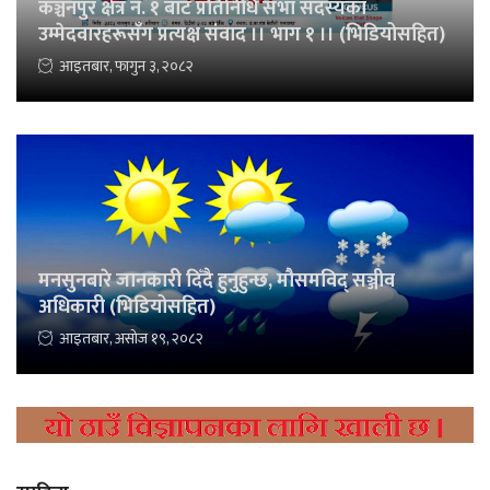
कञ्चनपुर क्षेत्र नं. १ बाट प्रतिनिधि सभा सदस्यका
उम्मेदवारहरूसँग प्रत्यक्ष संवाद ।। भाग १ ।। (भिडियोसहित)
आइतबार, फागुन ३, २०८२
मनसुनबारे जानकारी दिँदै हुनुहुन्छ, मौसमविद् सञ्जीव
अधिकारी (भिडियोसहित)
आइतबार, असोज १९, २०८२