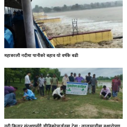
महाकाली नदीमा पानीको बहाव याे वर्षकै बढी
नदी किनार संरक्षणसँगै जीविकोपार्जनमा टेवा : लालझाडीमा वृक्षारोपण