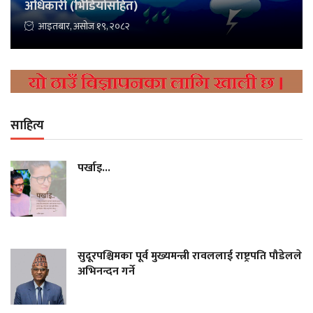
अधिकारी (भिडियोसहित)
आइतबार, असोज १९, २०८२
साहित्य
पर्खाइ...
सुदूरपश्चिमका पूर्व मुख्यमन्त्री रावललाई राष्ट्रपति पौडेलले
अभिनन्दन गर्ने