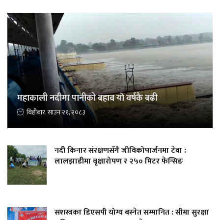
महाकाली नदीमा पानीको बहाव याे वर्षकै बढी
बिहीबार, साउन २१, २०८३
नदी किनार संरक्षणसँगै जीविकोपार्जनमा टेवा :
लालझाडीमा वृक्षारोपण र २५० मिटर फेन्सिङ
सशस्त्रका डिएसपी योग्य बस्नेत सम्मानित : सीमा सुरक्षा