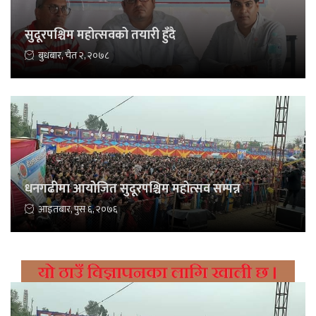
सुदूरपश्चिम महोत्सवको तयारी हुँदै
बुधबार, चैत २, २०७८
धनगढीमा आयोजित सुदूरपश्चिम महोत्सव सम्पन्न
आइतबार, पुस ६, २०७६