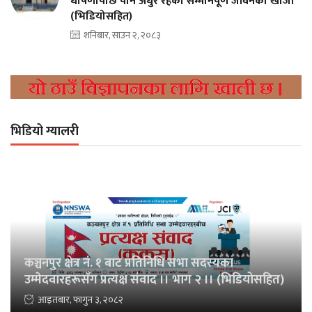
घोषणापछि पनि अधुरै रहेको सम्मानपूर्ण जीवनको खोजी
(भिडियोसहित)
शनिबार, साउन २, २०८३
भिडियो ग्यालरी
कञ्चनपुर क्षेत्र नं. १ बाट प्रतिनिधि सभा सदस्यका
उम्मेदवारहरूसँग प्रत्यक्ष संवाद ।। भाग २ ।। (भिडियोसहित)
आइतबार, फागुन ३, २०८२