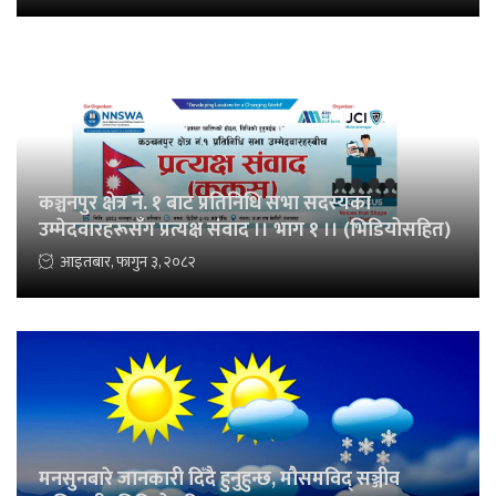
कञ्चनपुर क्षेत्र नं. १ बाट प्रतिनिधि सभा सदस्यका
उम्मेदवारहरूसँग प्रत्यक्ष संवाद ।। भाग १ ।। (भिडियोसहित)
आइतबार, फागुन ३, २०८२
मनसुनबारे जानकारी दिँदै हुनुहुन्छ, मौसमविद् सञ्जीव