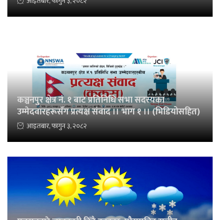
आइतबार, फागुन ३, २०८२
कञ्चनपुर क्षेत्र नं. १ बाट प्रतिनिधि सभा सदस्यका
उम्मेदवारहरूसँग प्रत्यक्ष संवाद ।। भाग १ ।। (भिडियोसहित)
आइतबार, फागुन ३, २०८२