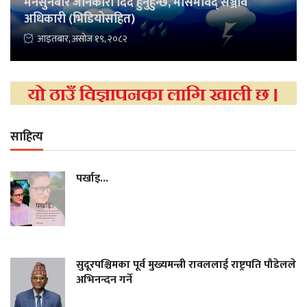
मनसुनबारे जानकारी दिँदै हुनुहुन्छ, मौसमविद् सञ्जीव
अधिकारी (भिडियोसहित)
आइतबार, असोज १९, २०८२
साहित्य
पर्खाइ...
सुदूरपश्चिमका पूर्व मुख्यमन्त्री रावललाई राष्ट्रपति पौडेलले
अभिनन्दन गर्ने