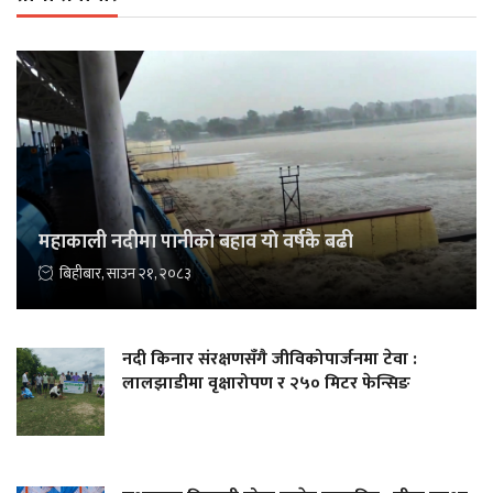
महाकाली नदीमा पानीको बहाव याे वर्षकै बढी
बिहीबार, साउन २१, २०८३
नदी किनार संरक्षणसँगै जीविकोपार्जनमा टेवा :
लालझाडीमा वृक्षारोपण र २५० मिटर फेन्सिङ