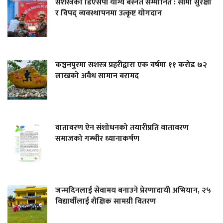
सशस्त्रका डिएसपी योग्य बस्नेत सम्मानित : सीमा सुरक्षा
र विपद् व्यवस्थापनमा उत्कृष्ट योगदान
कञ्चनपुरमा सशस्त्र प्रहरीद्वारा एक वर्षमा ११ करोड ७२
लाखको अवैध सामान बरामद
वातावरण ऐन संशोधनको तयारीप्रति वातावरण
समाजको गम्भीर ध्यानाकर्षण
जन्मदिनलाई सेवामय बनाउने प्रेरणादायी अभियान, २५
विद्यार्थीलाई शैक्षिक सामग्री वितरण