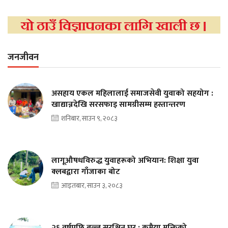
जनजीवन
असहाय एकल महिलालाई समाजसेवी युवाको सहयोग :
खाद्यान्नदेखि सरसफाइ सामग्रीसम्म हस्तान्तरण
शनिबार, साउन ९, २०८३
लागूऔषधविरुद्ध युवाहरूको अभियान: शिक्षा युवा
क्लबद्वारा गाँजाका बोट
आइतबार, साउन ३, २०८३
२६ वर्षपछि बल्ल सुरक्षित घर : कमैया मुक्तिको