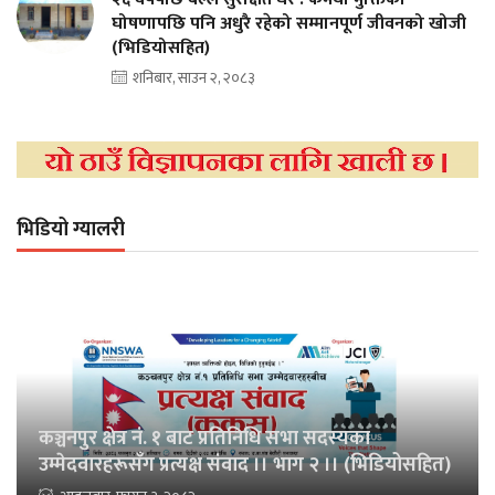
घोषणापछि पनि अधुरै रहेको सम्मानपूर्ण जीवनको खोजी
(भिडियोसहित)
शनिबार, साउन २, २०८३
भिडियो ग्यालरी
कञ्चनपुर क्षेत्र नं. १ बाट प्रतिनिधि सभा सदस्यका
उम्मेदवारहरूसँग प्रत्यक्ष संवाद ।। भाग २ ।। (भिडियोसहित)