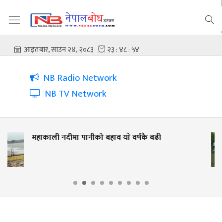
NB Radio Network
NB TV Network
नदी किनार संरक्षणसँगै जीविकोपार्जनमा टेवा :
लालझाडीमा वृक्षारोपण र २५० मिटर फेन्सिङ