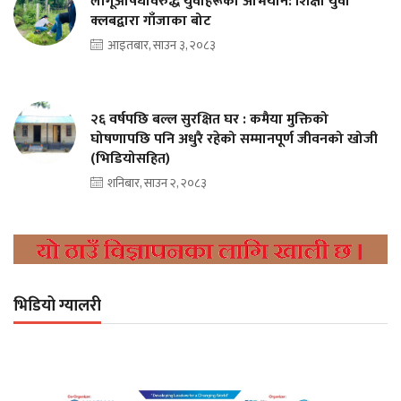
लागूऔषधविरुद्ध युवाहरूको अभियान: शिक्षा युवा
क्लबद्वारा गाँजाका बोट
आइतबार, साउन ३, २०८३
२६ वर्षपछि बल्ल सुरक्षित घर : कमैया मुक्तिको
घोषणापछि पनि अधुरै रहेको सम्मानपूर्ण जीवनको खोजी
(भिडियोसहित)
शनिबार, साउन २, २०८३
भिडियो ग्यालरी