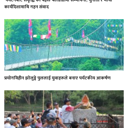
'पर्यटनबाट समृद्धि'को बहसः बेलडाँडीमा सम्भावना, चुनौती र भावी
कार्यदिशामाथि गहन संवाद
प्रयोगविहीन झोलुङ्गे पुललाई युवाहरूले बनाए पर्यटकीय आकर्षण