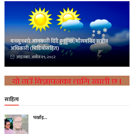
मनसुनबारे जानकारी दिँदै हुनुहुन्छ, मौसमविद् सञ्जीव
अधिकारी (भिडियोसहित)
आइतबार, असोज १९, २०८२
साहित्य
पर्खाइ...