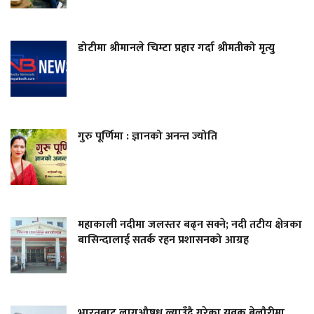
डोटीमा श्रीमानले चिम्टा प्रहार गर्दा श्रीमतीको मृत्यु
गुरु पूर्णिमा : ज्ञानको अनन्त ज्योति
महाकाली नदीमा जलस्तर बढ्न सक्ने; नदी तटीय क्षेत्रका
बासिन्दालाई सतर्क रहन प्रशासनको आग्रह
भारतबाट लागूऔषध ल्याउँदै गरेका युवक बेलौरीमा