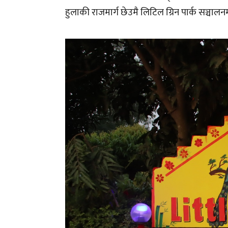
हुलाकी राजमार्ग छेउमै लिटिल ग्रिन पार्क सञ्चालन