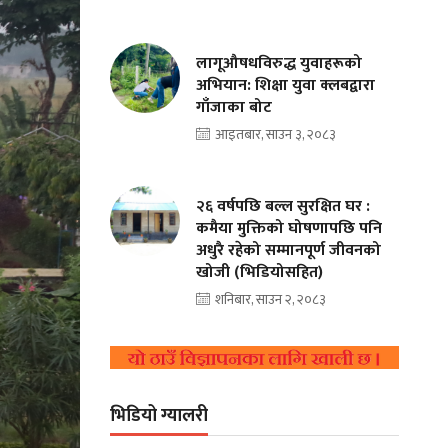
लागूऔषधविरुद्ध युवाहरूको
अभियान: शिक्षा युवा क्लबद्वारा
गाँजाका बोट
आइतबार, साउन ३, २०८३
२६ वर्षपछि बल्ल सुरक्षित घर :
कमैया मुक्तिको घोषणापछि पनि
अधुरै रहेको सम्मानपूर्ण जीवनको
खोजी (भिडियोसहित)
शनिबार, साउन २, २०८३
भिडियो ग्यालरी