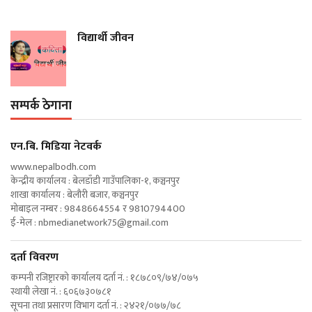
विद्यार्थी जीवन
सम्पर्क ठेगाना
एन‍.बि. मिडिया नेटवर्क
www.nepalbodh.com
केन्द्रीय कार्यालय : बेलडाँडी गाउँपालिका-१, कञ्चनपुर
शाखा कार्यालय : बेलौरी बजार, कञ्चनपुर
मोबाइल नम्बर : 9848664554 र 9810794400
ई-मेल :
nbmedianetwork75@gmail.com
दर्ता विवरण
कम्पनी रजिष्ट्रारको कार्यालय दर्ता नं. : १८७८०९/७४/०७५
स्थायी लेखा नं. : ६०६७३०७८१
सूचना तथा प्रसारण विभाग दर्ता नं. : २४२१/०७७/७८