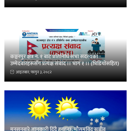
कञ्चनपुर क्षेत्र नं. १ बाट प्रतिनिधि सभा सदस्यका
उम्मेदवारहरूसँग प्रत्यक्ष संवाद ।। भाग १ ।। (भिडियोसहित)
आइतबार, फागुन ३, २०८२
मनसुनबारे जानकारी दिँदै हुनुहुन्छ, मौसमविद् सञ्जीव