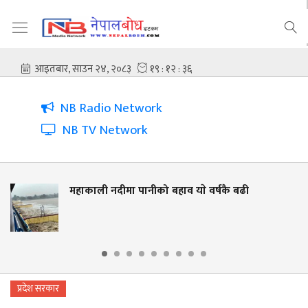
NB Radio Network
NB TV Network
व याे वर्षकै बढी
नदी किनार संरक्षणसँगै जीव
लालझाडीमा वृक्षारोपण र 
प्रदेश सरकार