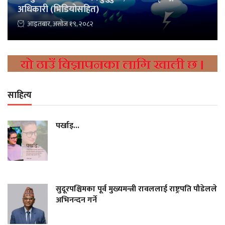
अधिकारी (भिडियोसहित)
आइतबार, असोज १९, २०८२
साहित्य
पर्खाइ...
सुदूरपश्चिमका पूर्व मुख्यमन्त्री रावललाई राष्ट्रपति पौडेलले
अभिनन्दन गर्ने