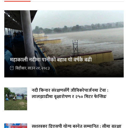
महाकाली नदीमा पानीको बहाव याे वर्षकै बढी
बिहीबार, साउन २१, २०८३
नदी किनार संरक्षणसँगै जीविकोपार्जनमा टेवा :
लालझाडीमा वृक्षारोपण र २५० मिटर फेन्सिङ
सशस्त्रका डिएसपी योग्य बस्नेत सम्मानित : सीमा सुरक्षा