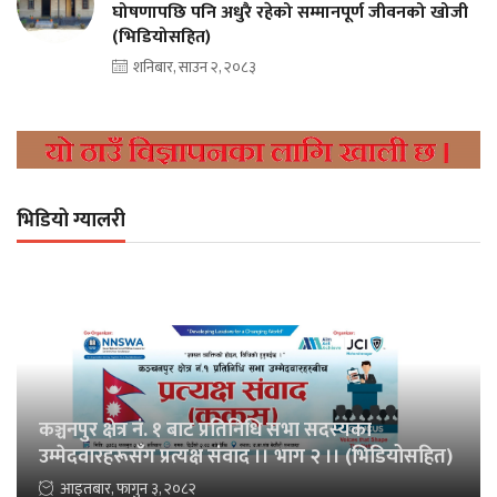
घोषणापछि पनि अधुरै रहेको सम्मानपूर्ण जीवनको खोजी
(भिडियोसहित)
शनिबार, साउन २, २०८३
भिडियो ग्यालरी
कञ्चनपुर क्षेत्र नं. १ बाट प्रतिनिधि सभा सदस्यका
उम्मेदवारहरूसँग प्रत्यक्ष संवाद ।। भाग २ ।। (भिडियोसहित)
आइतबार, फागुन ३, २०८२