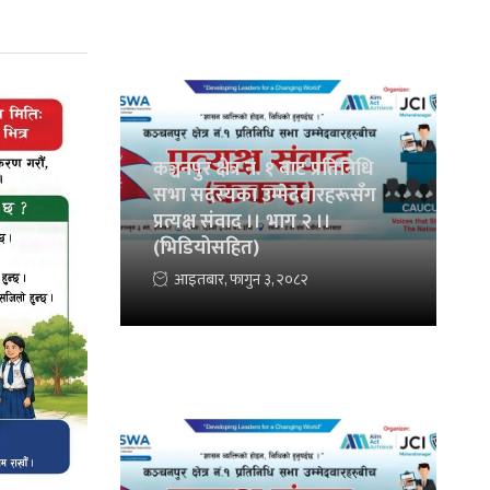
कञ्चनपुर क्षेत्र नं. १ बाट प्रतिनिधि
सभा सदस्यका उम्मेदवारहरूसँग
प्रत्यक्ष संवाद ।। भाग २ ।।
(भिडियोसहित)
आइतबार, फागुन ३, २०८२