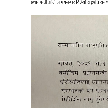
प्रधानमन्त्री ओलीले मंगलबार दिउँसो राष्ट्रपति रा