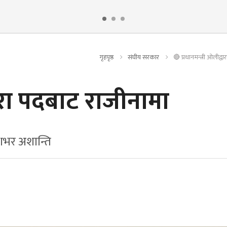
गृहपृष्ठ
संघीय सरकार
🔴 प्रधानमन्त्री ओलीद्व
वारा पदबाट राजीनामा
शभर अशान्ति