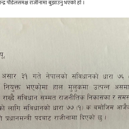
मचन्द्र पौडेलसमक्ष राजीनामा बुझाउनु भएको हो ।