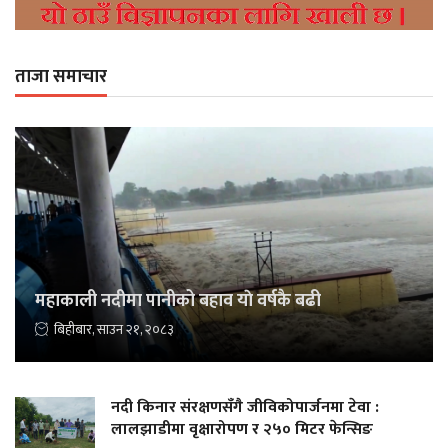
ताजा समाचार
महाकाली नदीमा पानीको बहाव याे वर्षकै बढी
बिहीबार, साउन २१, २०८३
नदी किनार संरक्षणसँगै जीविकोपार्जनमा टेवा :
लालझाडीमा वृक्षारोपण र २५० मिटर फेन्सिङ