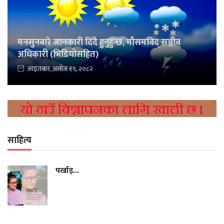
मनसुनबारे जानकारी दिँदै हुनुहुन्छ, मौसमविद् सञ्जीव
अधिकारी (भिडियोसहित)
आइतबार, असोज १९, २०८२
साहित्य
पर्खाइ...