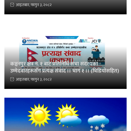
आइतबार, फागुन ३, २०८२
कञ्चनपुर क्षेत्र नं. १ बाट प्रतिनिधि सभा सदस्यका
उम्मेदवारहरूसँग प्रत्यक्ष संवाद ।। भाग १ ।। (भिडियोसहित)
आइतबार, फागुन ३, २०८२