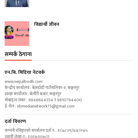
विद्यार्थी जीवन
सम्पर्क ठेगाना
एन‍.बि. मिडिया नेटवर्क
www.nepalbodh.com
केन्द्रीय कार्यालय : बेलडाँडी गाउँपालिका-१, कञ्चनपुर
शाखा कार्यालय : बेलौरी बजार, कञ्चनपुर
मोबाइल नम्बर : 9848664554 र 9810794400
ई-मेल :
nbmedianetwork75@gmail.com
दर्ता विवरण
कम्पनी रजिष्ट्रारको कार्यालय दर्ता नं. : १८७८०९/७४/०७५
स्थायी लेखा नं. : ६०६७३०७८१