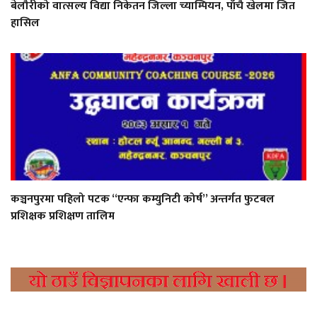
बेलौरीको वात्सल्य विद्या निकेतन जिल्ला च्याम्पियन, पाँचै खेलमा जित
हासिल
कञ्चनपुरमा पहिलो पटक “एन्फा कम्युनिटी कोर्ष” अन्तर्गत फुटबल
प्रशिक्षक प्रशिक्षण तालिम