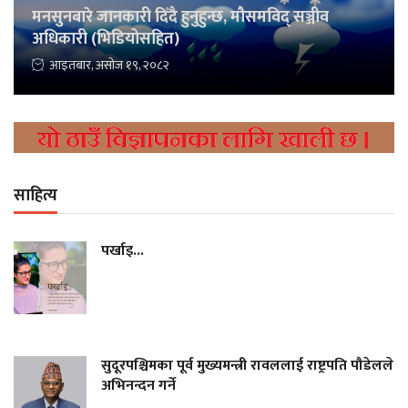
मनसुनबारे जानकारी दिँदै हुनुहुन्छ, मौसमविद् सञ्जीव
अधिकारी (भिडियोसहित)
आइतबार, असोज १९, २०८२
साहित्य
पर्खाइ...
सुदूरपश्चिमका पूर्व मुख्यमन्त्री रावललाई राष्ट्रपति पौडेलले
अभिनन्दन गर्ने