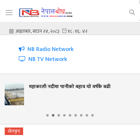
NB Radio Network
NB TV Network
ाव याे वर्षकै बढी
नदी किनार संरक्षणसँगै जी
लालझाडीमा वृक्षारोपण र
खेलकुद