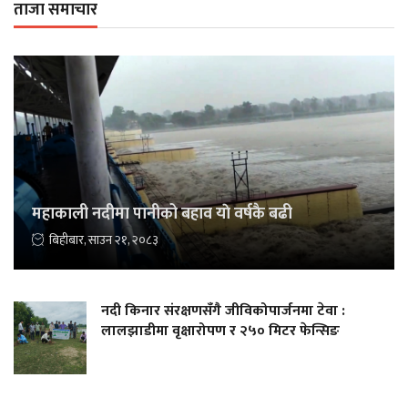
ताजा समाचार
महाकाली नदीमा पानीको बहाव याे वर्षकै बढी
बिहीबार, साउन २१, २०८३
नदी किनार संरक्षणसँगै जीविकोपार्जनमा टेवा :
लालझाडीमा वृक्षारोपण र २५० मिटर फेन्सिङ