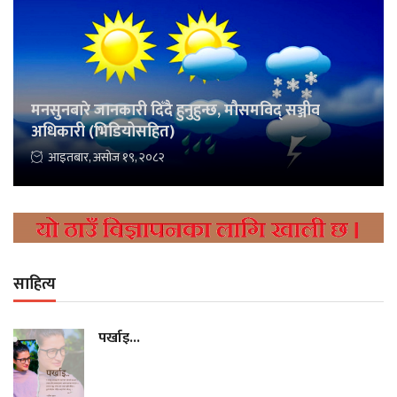
मनसुनबारे जानकारी दिँदै हुनुहुन्छ, मौसमविद् सञ्जीव
अधिकारी (भिडियोसहित)
आइतबार, असोज १९, २०८२
साहित्य
पर्खाइ...