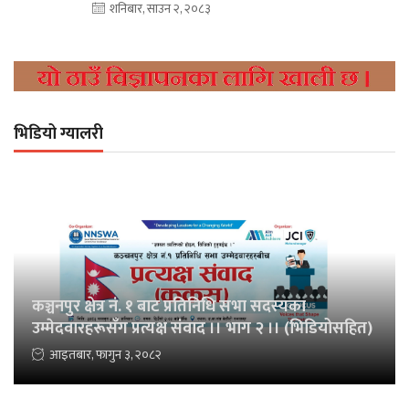
शनिबार, साउन २, २०८३
भिडियो ग्यालरी
कञ्चनपुर क्षेत्र नं. १ बाट प्रतिनिधि सभा सदस्यका
उम्मेदवारहरूसँग प्रत्यक्ष संवाद ।। भाग २ ।। (भिडियोसहित)
आइतबार, फागुन ३, २०८२