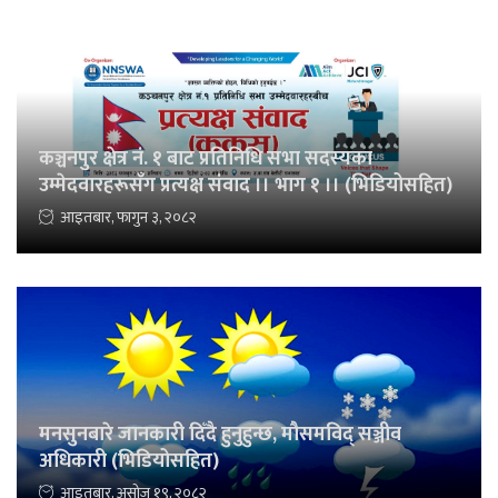
कञ्चनपुर क्षेत्र नं. १ बाट प्रतिनिधि सभा सदस्यका
उम्मेदवारहरूसँग प्रत्यक्ष संवाद ।। भाग १ ।। (भिडियोसहित)
आइतबार, फागुन ३, २०८२
मनसुनबारे जानकारी दिँदै हुनुहुन्छ, मौसमविद् सञ्जीव
अधिकारी (भिडियोसहित)
आइतबार, असोज १९, २०८२