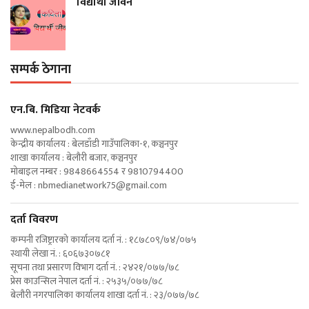
विद्यार्थी जीवन
सम्पर्क ठेगाना
एन‍.बि. मिडिया नेटवर्क
www.nepalbodh.com
केन्द्रीय कार्यालय : बेलडाँडी गाउँपालिका-१, कञ्चनपुर
शाखा कार्यालय : बेलौरी बजार, कञ्चनपुर
मोबाइल नम्बर : 9848664554 र 9810794400
ई-मेल :
nbmedianetwork75@gmail.com
दर्ता विवरण
कम्पनी रजिष्ट्रारको कार्यालय दर्ता नं. : १८७८०९/७४/०७५
स्थायी लेखा नं. : ६०६७३०७८१
सूचना तथा प्रसारण विभाग दर्ता नं. : २४२१/०७७/७८
प्रेस काउन्सिल नेपाल दर्ता नं. : २५३५/०७७/७८
बेलौरी नगरपालिका कार्यालय शाखा दर्ता नं. : २३/०७७/७८