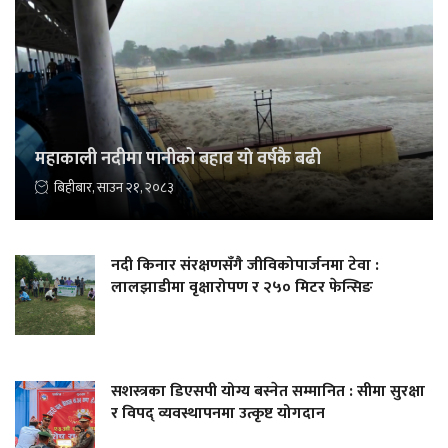
महाकाली नदीमा पानीको बहाव याे वर्षकै बढी
बिहीबार, साउन २१, २०८३
नदी किनार संरक्षणसँगै जीविकोपार्जनमा टेवा :
लालझाडीमा वृक्षारोपण र २५० मिटर फेन्सिङ
सशस्त्रका डिएसपी योग्य बस्नेत सम्मानित : सीमा सुरक्षा
र विपद् व्यवस्थापनमा उत्कृष्ट योगदान