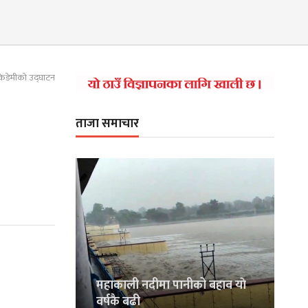
 एकेडेमीको उद्घाटन
ताजा समाचार
महाकाली नदीमा पानीको बहाव याे
वर्षकै बढी