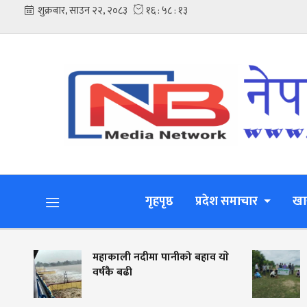
गृहपृष्ठ
प्रदेश समाचार
खा
ोति
महाकाली नदीमा पानीको बहाव याे
वर्षकै बढी