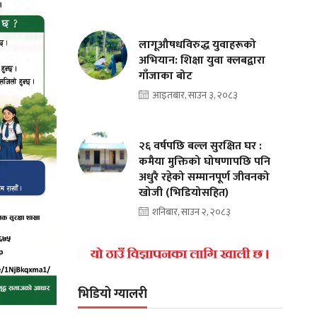
लागूऔषधविरुद्ध युवाहरूको
अभियान: शिक्षा युवा क्लबद्वारा
गाँजाका बोट
आइतबार, साउन ३, २०८३
२६ वर्षपछि बल्ल सुरक्षित घर :
कमैया मुक्तिको घोषणापछि पनि
अधुरै रहेको सम्मानपूर्ण जीवनको
खोजी (भिडियोसहित)
शनिबार, साउन २, २०८३
भिडियो ग्यालरी