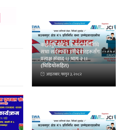
कञ्चनपुर क्षेत्र नं. १ बाट प्रतिनिधि
सभा सदस्यका उम्मेदवारहरूसँग
प्रत्यक्ष संवाद ।। भाग २ ।।
(भिडियोसहित)
आइतबार, फागुन ३, २०८२