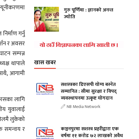
न्यूनीकरणमा
गुरु पूर्णिमा : ज्ञानको अनन्त
ज्योति
िर्माण गर्नु
दर्शन र अवसर
घाटन सम्पन्न
खास खबर
यक्ष थापाले
ाथै, आगामी
।
सशस्त्रका डिएसपी योग्य बस्नेत
सम्मानित : सीमा सुरक्षा र विपद्
व्यवस्थापनमा उत्कृष्ट योगदान
विकासका लागि
NB Media Network
नीय युवालाई
ँटोलमै लुकेको
यक समन्वय र
कञ्चनपुरमा सशस्त्र प्रहरीद्वारा एक
वर्षमा ११ करोड ७२ लाखको अवैध