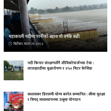
महाकाली नदीमा पानीको बहाव याे वर्षकै बढी
बिहीबार, साउन २१, २०८३
नदी किनार संरक्षणसँगै जीविकोपार्जनमा टेवा :
लालझाडीमा वृक्षारोपण र २५० मिटर फेन्सिङ
सशस्त्रका डिएसपी योग्य बस्नेत सम्मानित : सीमा सुरक्षा
र विपद् व्यवस्थापनमा उत्कृष्ट योगदान