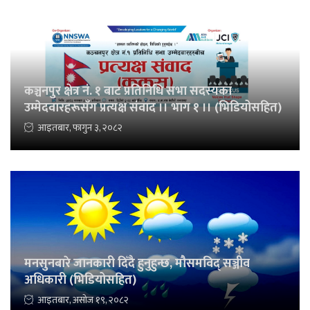
कञ्चनपुर क्षेत्र नं. १ बाट प्रतिनिधि सभा सदस्यका
उम्मेदवारहरूसँग प्रत्यक्ष संवाद ।। भाग १ ।। (भिडियोसहित)
आइतबार, फागुन ३, २०८२
मनसुनबारे जानकारी दिँदै हुनुहुन्छ, मौसमविद् सञ्जीव
अधिकारी (भिडियोसहित)
आइतबार, असोज १९, २०८२