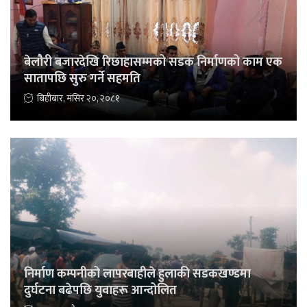
बेलौरी बजारदेखि रिछाहासम्मको सडक निर्माणको काम एक
सातापछि सुरु गर्ने सहमति
बिहीबार, मंसिर २०, २०८१
निर्माण कम्पनीको लापरबाहीले हुलाकी सडकखण्डमा
दुर्घटना बढेपछि युवाहरू आन्दोलित