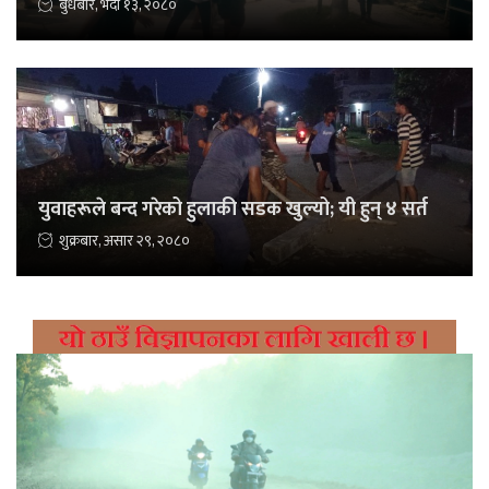
बुधबार, भदौ १३, २०८०
युवाहरूले बन्द गरेको हुलाकी सडक खुल्यो; यी हुन् ४ सर्त
शुक्रबार, असार २९, २०८०