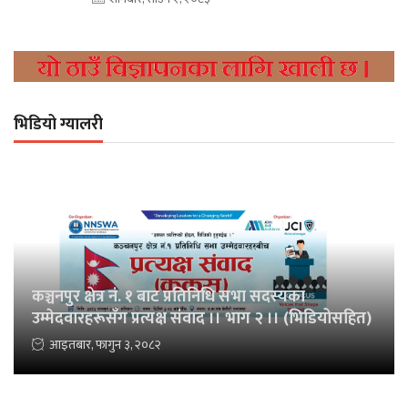
भिडियो ग्यालरी
कञ्चनपुर क्षेत्र नं. १ बाट प्रतिनिधि सभा सदस्यका
उम्मेदवारहरूसँग प्रत्यक्ष संवाद ।। भाग २ ।। (भिडियोसहित)
आइतबार, फागुन ३, २०८२