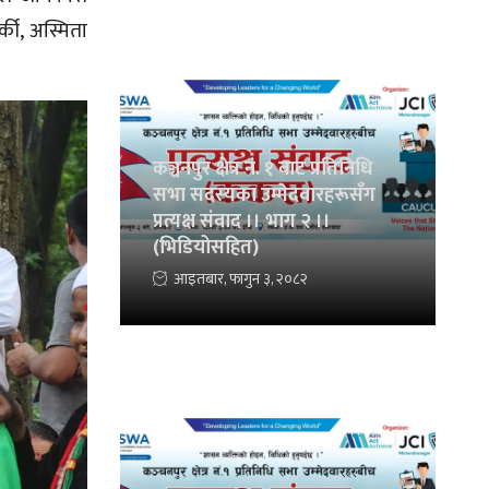
की, अस्मिता
कञ्चनपुर क्षेत्र नं. १ बाट प्रतिनिधि
सभा सदस्यका उम्मेदवारहरूसँग
प्रत्यक्ष संवाद ।। भाग २ ।।
(भिडियोसहित)
आइतबार, फागुन ३, २०८२