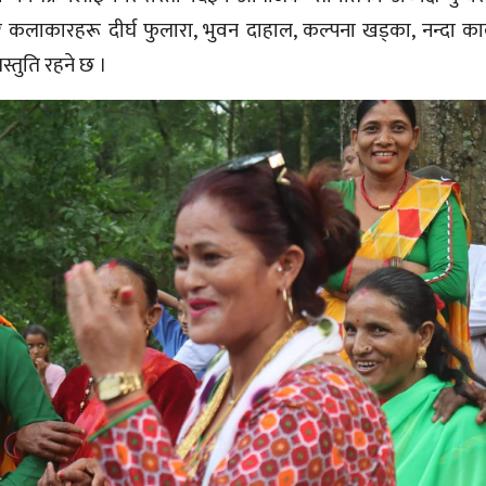
लाकारहरू दीर्घ फुलारा, भुवन दाहाल, कल्पना खड्का, नन्दा कार्
स्तुति रहने छ ।