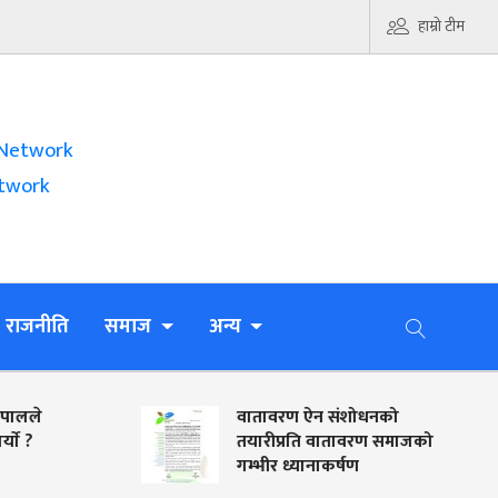
हाम्रो टीम
Network
twork
राजनीति
समाज
अन्य
ालले
वातावरण ऐन संशोधनको
े ?
तयारीप्रति वातावरण समाजको
गम्भीर ध्यानाकर्षण