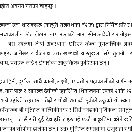
 व्यहोरा अवगत गराउन चाहन्छु ।
का रैका शासकहरू (कत्युरी राजवंशका वंशज) द्वारा निर्मित हरि र ह
एको मध्यकालीन शिलालेखमा नाग मल्लकी आमा सोमल्लदेवी र रानीहरू
। यस स्थलमा जीर्ण अवस्थामा छरिएर रहेका पुरातात्त्विक अवश
ेषहरू जागेश्वर र बैजनाथ उत्तराखण्डको वास्तुकला सँग तुलनीय 
ती, बाघ, चराहरू साडे र छेपारोका आकृतिहरू कुदिएका छन् ।
 सिंहवाहिनी, दुर्गाका साथै काली, लक्ष्मी, भगवती र महाकालीको वर्णन ग
्ल, नाग पाल र सोमल्ल देवीको उकुस्थित शिवालयमा रहेको शाके १२
भन्ने उहाँको ठहर छ । तेह्रौँ र चौधौँ शताब्दी पूर्वको उकुको यो स्थल 
 । हरिहरका यी मूर्तिहरू बाल्मिकीनगर र सिम्रौनगढको मूर्तिकला समतुल
 खान्छन् । त्यसै गरी दुई देव हरि र हरलाई एउटै आकृतिमा कोर्ने 
ा रूपको साँचोमा ढालेका छन् । उक्त मूर्तिहरू समग्रतामा खजुराहो र प