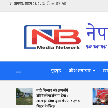
गृहपृष्ठ
प्रदेश समाचार
खा
याे
नदी किनार संरक्षणसँगै
जीविकोपार्जनमा टेवा :
लालझाडीमा वृक्षारोपण र २५०
मिटर फेन्सिङ