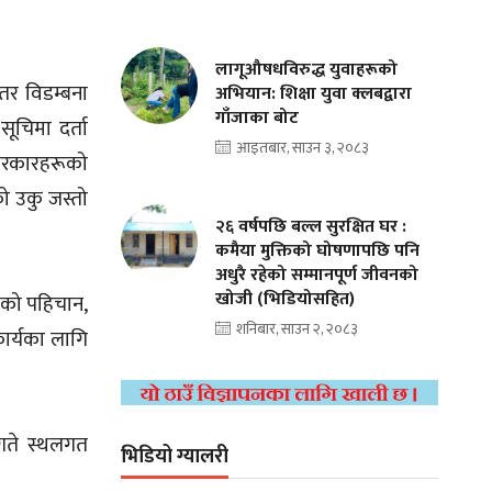
लागूऔषधविरुद्ध युवाहरूको
 तर विडम्बना
अभियान: शिक्षा युवा क्लबद्वारा
गाँजाका बोट
सूचिमा दर्ता
आइतबार, साउन ३, २०८३
श सरकारहरूको
को उकु जस्तो
२६ वर्षपछि बल्ल सुरक्षित घर :
कमैया मुक्तिको घोषणापछि पनि
अधुरै रहेको सम्मानपूर्ण जीवनको
खोजी (भिडियोसहित)
तको पहिचान,
शनिबार, साउन २, २०८३
 कार्यका लागि
 गते स्थलगत
भिडियो ग्यालरी