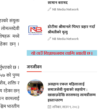
सामान बरामद
NB Media Network
रको संयुक्त
डोटीमा श्रीमानले चिम्टा प्रहार गर्दा
 लोमल्लदेवी
श्रीमतीको मृत्यु
ेषहरू मध्ये
NB Media Network
रहेका छन् ।
जनजीवन
र्नुभएको छ ।
५७ को पुण्य
शैव, शक्ति र
असहाय एकल महिलालाई
समाजसेवी युवाको सहयोग :
्य रहेका छन्
खाद्यान्नदेखि सरसफाइ सामग्रीसम्म
कठिन कामलाई
हस्तान्तरण
श्चिम भारतीय
शनिबार, साउन ९, २०८३