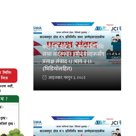
कञ्चनपुर क्षेत्र नं. १ बाट प्रतिनिधि
सभा सदस्यका उम्मेदवारहरूसँग
प्रत्यक्ष संवाद ।। भाग २ ।।
(भिडियोसहित)
आइतबार, फागुन ३, २०८२