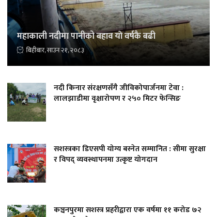
महाकाली नदीमा पानीको बहाव याे वर्षकै बढी
बिहीबार, साउन २१, २०८३
नदी किनार संरक्षणसँगै जीविकोपार्जनमा टेवा :
लालझाडीमा वृक्षारोपण र २५० मिटर फेन्सिङ
सशस्त्रका डिएसपी योग्य बस्नेत सम्मानित : सीमा सुरक्षा
र विपद् व्यवस्थापनमा उत्कृष्ट योगदान
कञ्चनपुरमा सशस्त्र प्रहरीद्वारा एक वर्षमा ११ करोड ७२