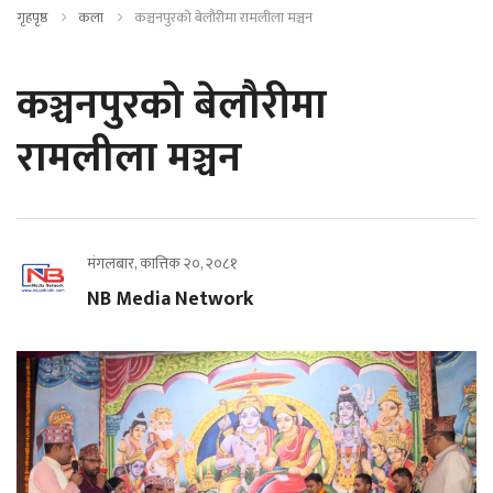
गृहपृष्ठ
कला
कञ्चनपुरको बेलौरीमा रामलीला मञ्चन
कञ्चनपुरको बेलौरीमा
रामलीला मञ्चन
मंगलबार, कात्तिक २०, २०८१
NB Media Network