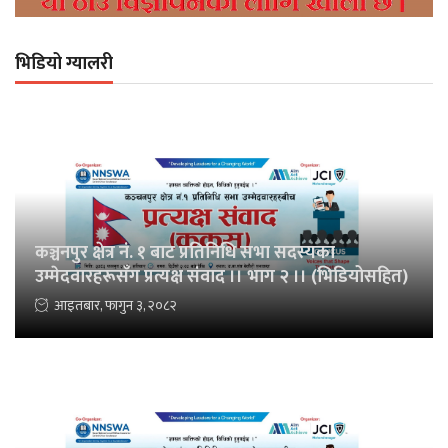
भिडियो ग्यालरी
कञ्चनपुर क्षेत्र नं. १ बाट प्रतिनिधि सभा सदस्यका
उम्मेदवारहरूसँग प्रत्यक्ष संवाद ।। भाग २ ।। (भिडियोसहित)
आइतबार, फागुन ३, २०८२