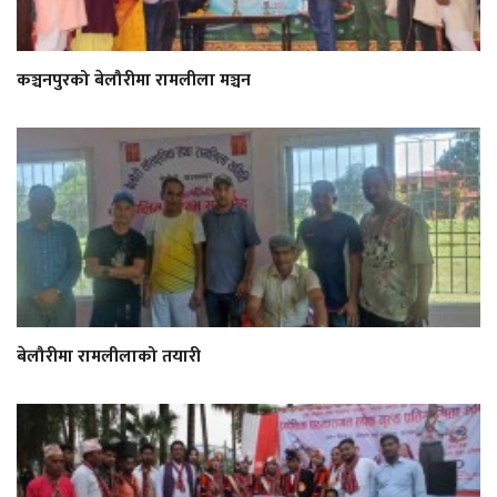
कञ्चनपुरको बेलौरीमा रामलीला मञ्चन
बेलौरीमा रामलीलाको तयारी