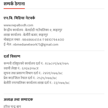
सम्पर्क ठेगाना
एन‍.बि. मिडिया नेटवर्क
www.nepalbodh.com
केन्द्रीय कार्यालय : बेलडाँडी गाउँपालिका-१, कञ्चनपुर
शाखा कार्यालय : बेलौरी बजार, कञ्चनपुर
मोबाइल नम्बर : 9848664554 र 9810794400
ई-मेल :
nbmedianetwork75@gmail.com
दर्ता विवरण
कम्पनी रजिष्ट्रारको कार्यालय दर्ता नं. : १८७८०९/७४/०७५
स्थायी लेखा नं. : ६०६७३०७८१
सूचना तथा प्रसारण विभाग दर्ता नं. : २४२१/०७७/७८
प्रेस काउन्सिल नेपाल दर्ता नं. : २५३५/०७७/७८
बेलौरी नगरपालिका कार्यालय शाखा दर्ता नं. : २३/०७७/७८
अध्यक्ष तथा सम्पादक
हरिश चन्द्र बाग