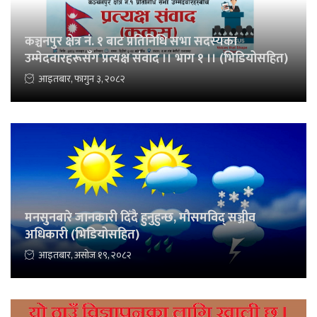
कञ्चनपुर क्षेत्र नं. १ बाट प्रतिनिधि सभा सदस्यका
उम्मेदवारहरूसँग प्रत्यक्ष संवाद ।। भाग १ ।। (भिडियोसहित)
आइतबार, फागुन ३, २०८२
मनसुनबारे जानकारी दिँदै हुनुहुन्छ, मौसमविद् सञ्जीव
अधिकारी (भिडियोसहित)
आइतबार, असोज १९, २०८२