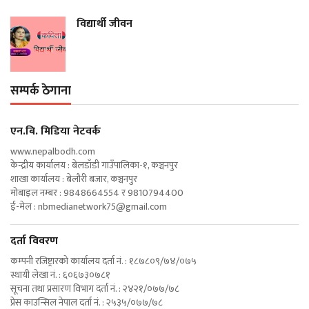
विद्यार्थी जीवन
सम्पर्क ठेगाना
एन‍.बि. मिडिया नेटवर्क
www.nepalbodh.com
केन्द्रीय कार्यालय : बेलडाँडी गाउँपालिका-१, कञ्चनपुर
शाखा कार्यालय : बेलौरी बजार, कञ्चनपुर
मोबाइल नम्बर : 9848664554 र 9810794400
ई-मेल :
nbmedianetwork75@gmail.com
दर्ता विवरण
कम्पनी रजिष्ट्रारको कार्यालय दर्ता नं. : १८७८०९/७४/०७५
स्थायी लेखा नं. : ६०६७३०७८१
सूचना तथा प्रसारण विभाग दर्ता नं. : २४२१/०७७/७८
प्रेस काउन्सिल नेपाल दर्ता नं. : २५३५/०७७/७८