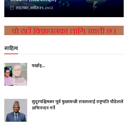
आइतबार, असोज १९, २०८२
साहित्य
पर्खाइ...
सुदूरपश्चिमका पूर्व मुख्यमन्त्री रावललाई राष्ट्रपति पौडेलले
अभिनन्दन गर्ने