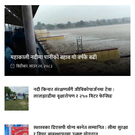
महाकाली नदीमा पानीको बहाव याे वर्षकै बढी
बिहीबार, साउन २१, २०८३
नदी किनार संरक्षणसँगै जीविकोपार्जनमा टेवा :
लालझाडीमा वृक्षारोपण र २५० मिटर फेन्सिङ
सशस्त्रका डिएसपी योग्य बस्नेत सम्मानित : सीमा सुरक्षा
र विपद् व्यवस्थापनमा उत्कृष्ट योगदान