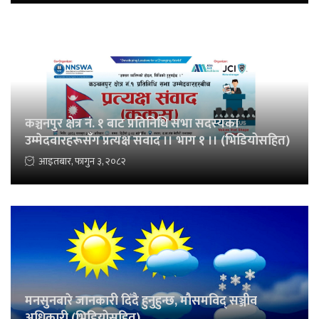
कञ्चनपुर क्षेत्र नं. १ बाट प्रतिनिधि सभा सदस्यका
उम्मेदवारहरूसँग प्रत्यक्ष संवाद ।। भाग १ ।। (भिडियोसहित)
आइतबार, फागुन ३, २०८२
मनसुनबारे जानकारी दिँदै हुनुहुन्छ, मौसमविद् सञ्जीव
अधिकारी (भिडियोसहित)