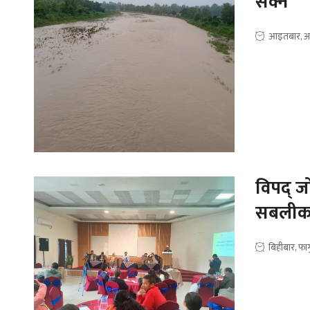
सक्ने
आइतबार, अ
विपद् ज
सबलीकरण
बिहीबार, फा