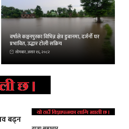
वर्षाले कञ्चनपुरका विभिन्न क्षेत्र डुबानमा, दर्जनौँ घर
प्रभावित, उद्धार टोली सक्रिय
सोमबार, असार १६, २०८२
ाव बढ्न
ताजा समाचार