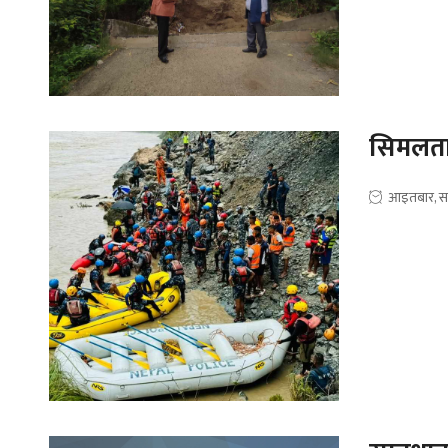
सिमलताल
आइतबार, स