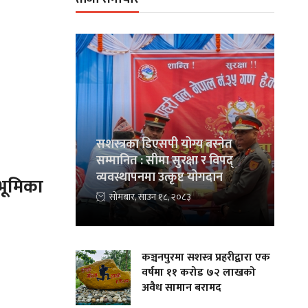
सशस्त्रका डिएसपी योग्य बस्नेत
सम्मानित : सीमा सुरक्षा र विपद्
व्यवस्थापनमा उत्कृष्ट योगदान
भूमिका
सोमबार, साउन १८, २०८३
कञ्चनपुरमा सशस्त्र प्रहरीद्वारा एक
वर्षमा ११ करोड ७२ लाखको
अवैध सामान बरामद