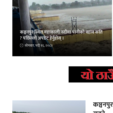
कञ्चनपुर स्थित महाकाली नदीमा पानीको बहाव कति
? पछिल्लो अपडेट हेर्नुहोस् ।
सोमबार, भदौ १६, २०८२
कञ्चनपु