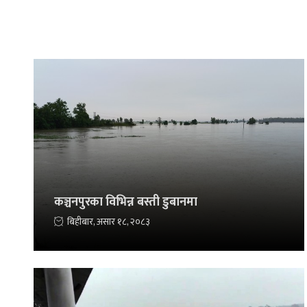
कञ्चनपुरका विभिन्न बस्ती डुबानमा
बिहीबार, असार १८, २०८३