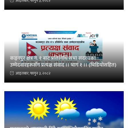
आइतबार, फागुन ३, २०८२
कञ्चनपुर क्षेत्र नं. १ बाट प्रतिनिधि सभा सदस्यका
उम्मेदवारहरूसँग प्रत्यक्ष संवाद ।। भाग १ ।। (भिडियोसहित)
आइतबार, फागुन ३, २०८२