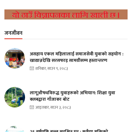
जनजीवन
असहाय एकल महिलालाई समाजसेवी युवाको सहयोग :
खाद्यान्नदेखि सरसफाइ सामग्रीसम्म हस्तान्तरण
शनिबार, साउन ९, २०८३
लागूऔषधविरुद्ध युवाहरूको अभियान: शिक्षा युवा
क्लबद्वारा गाँजाका बोट
आइतबार, साउन ३, २०८३
२६ वर्षपछि बल्ल सुरक्षित घर : कमैया मुक्तिको