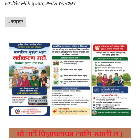
प्रकाशित मिति: बुधबार, असोज १२, २०७९
#कञ्चनपुर