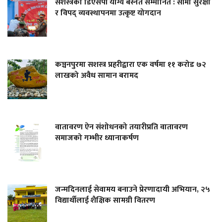
सशस्त्रका डिएसपी योग्य बस्नेत सम्मानित : सीमा सुरक्षा
र विपद् व्यवस्थापनमा उत्कृष्ट योगदान
कञ्चनपुरमा सशस्त्र प्रहरीद्वारा एक वर्षमा ११ करोड ७२
लाखको अवैध सामान बरामद
वातावरण ऐन संशोधनको तयारीप्रति वातावरण
समाजको गम्भीर ध्यानाकर्षण
जन्मदिनलाई सेवामय बनाउने प्रेरणादायी अभियान, २५
विद्यार्थीलाई शैक्षिक सामग्री वितरण