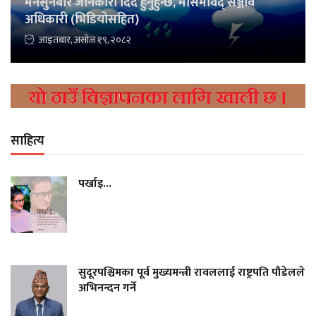
मनसुनबारे जानकारी दिँदै हुनुहुन्छ, मौसमविद् सञ्जीव
अधिकारी (भिडियोसहित)
आइतबार, असोज १९, २०८२
साहित्य
पर्खाइ...
सुदूरपश्चिमका पूर्व मुख्यमन्त्री रावललाई राष्ट्रपति पौडेलले
अभिनन्दन गर्ने