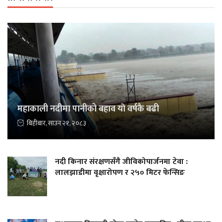
महाकाली नदीमा पानीको बहाव याे वर्षकै बढी
बिहीबार, साउन २१, २०८३
नदी किनार संरक्षणसँगै जीविकोपार्जनमा टेवा :
लालझाडीमा वृक्षारोपण र २५० मिटर फेन्सिङ