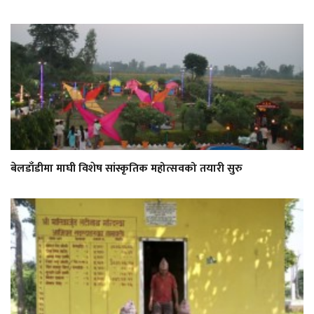
बेलडाँडीमा माघी विशेष सांस्कृतिक महोत्सवको तयारी सुरु