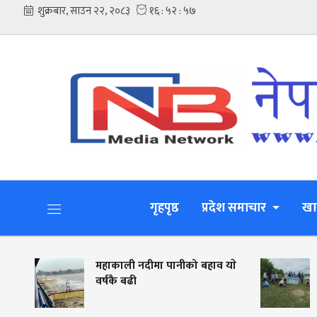
गृहपृष्ठ
प्रदेश समाचार
खा
महाकाली नदीमा पानीको बहाव याे
नदी किनार संरक
वर्षकै बढी
जीविकोपार्जनमा
लालझाडीमा वृक
मिटर फेन्सिङ