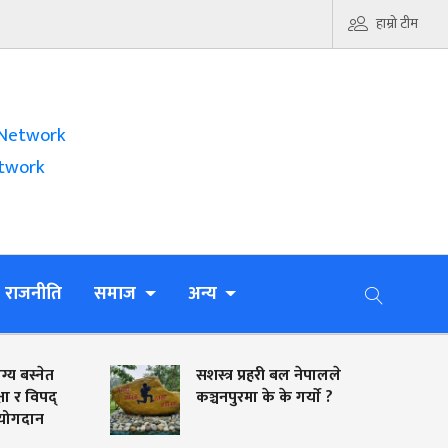
हाम्रो टीम
Network
twork
राजनीति
समाज
अन्य
सशस्त्र प्रहरी बल नेपालले
वात
कञ्चनपुरमा के के गर्याे ?
तयार
गम्भ