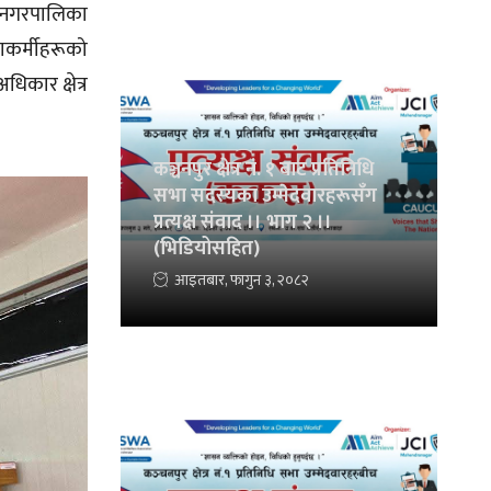
ी नगरपालिका
षाकर्मीहरूको
िकार क्षेत्र
कञ्चनपुर क्षेत्र नं. १ बाट प्रतिनिधि
सभा सदस्यका उम्मेदवारहरूसँग
प्रत्यक्ष संवाद ।। भाग २ ।।
(भिडियोसहित)
आइतबार, फागुन ३, २०८२