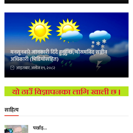
मनसुनबारे जानकारी दिँदै हुनुहुन्छ, मौसमविद् सञ्जीव
अधिकारी (भिडियोसहित)
आइतबार, असोज १९, २०८२
साहित्य
पर्खाइ...