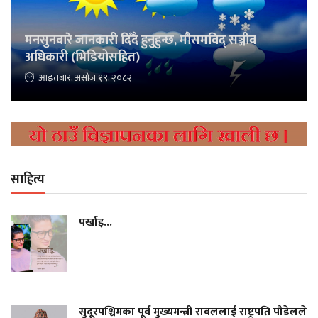
मनसुनबारे जानकारी दिँदै हुनुहुन्छ, मौसमविद् सञ्जीव
अधिकारी (भिडियोसहित)
आइतबार, असोज १९, २०८२
साहित्य
पर्खाइ...
सुदूरपश्चिमका पूर्व मुख्यमन्त्री रावललाई राष्ट्रपति पौडेलले