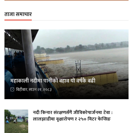
ताजा समाचार
महाकाली नदीमा पानीको बहाव याे वर्षकै बढी
बिहीबार, साउन २१, २०८३
नदी किनार संरक्षणसँगै जीविकोपार्जनमा टेवा :
लालझाडीमा वृक्षारोपण र २५० मिटर फेन्सिङ