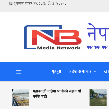
गृहपृष्ठ
प्रदेश समाचार
खा
महाकाली नदीमा पानीको बहाव याे
नदी किना
वर्षकै बढी
जीविकोपा
लालझाडीम
मिटर फेन