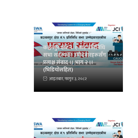
कञ्चनपुर क्षेत्र नं. १ बाट प्रतिनिधि
सभा सदस्यका उम्मेदवारहरूसँग
प्रत्यक्ष संवाद ।। भाग २ ।।
(भिडियोसहित)
आइतबार, फागुन ३, २०८२