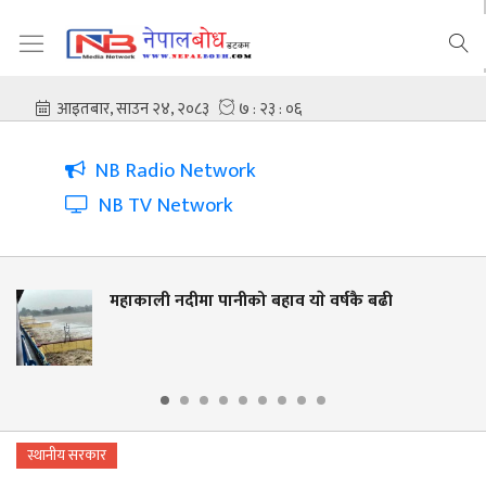
NB Radio Network
NB TV Network
ा पानीको बहाव याे वर्षकै बढी
नदी किनार संर
लालझाडीमा वृ
स्थानीय सरकार