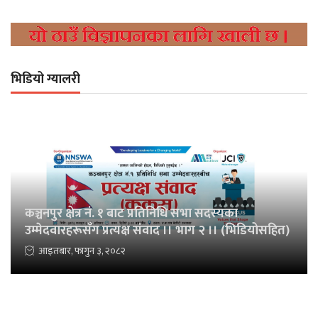
भिडियो ग्यालरी
कञ्चनपुर क्षेत्र नं. १ बाट प्रतिनिधि सभा सदस्यका
उम्मेदवारहरूसँग प्रत्यक्ष संवाद ।। भाग २ ।। (भिडियोसहित)
आइतबार, फागुन ३, २०८२