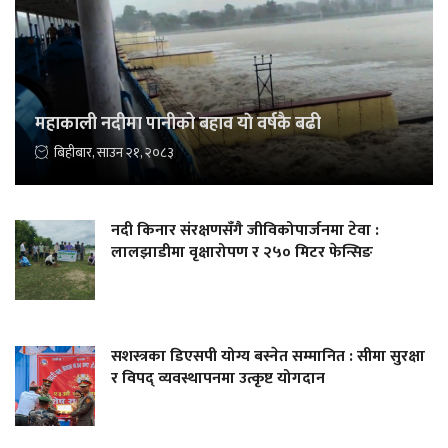
महाकाली नदीमा पानीको बहाव याे वर्षकै बढी
बिहीबार, साउन २१, २०८३
नदी किनार संरक्षणसँगै जीविकोपार्जनमा टेवा :
लालझाडीमा वृक्षारोपण र २५० मिटर फेन्सिङ
सशस्त्रका डिएसपी योग्य बस्नेत सम्मानित : सीमा सुरक्षा
र विपद् व्यवस्थापनमा उत्कृष्ट योगदान