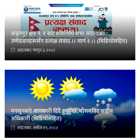
कञ्चनपुर क्षेत्र नं. १ बाट प्रतिनिधि सभा सदस्यका
उम्मेदवारहरूसँग प्रत्यक्ष संवाद ।। भाग १ ।। (भिडियोसहित)
आइतबार, फागुन ३, २०८२
मनसुनबारे जानकारी दिँदै हुनुहुन्छ, मौसमविद् सञ्जीव
अधिकारी (भिडियोसहित)
आइतबार, असोज १९, २०८२