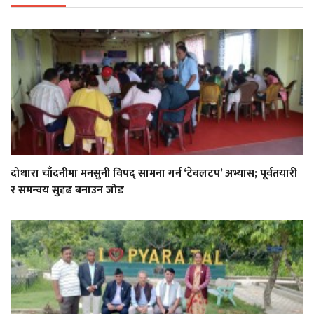
दोधारा चाँदनीमा मनसुनी विपद् सामना गर्न ‘टेबलटप’ अभ्यास; पूर्वतयारी
र समन्वय सुदृढ बनाउन जोड