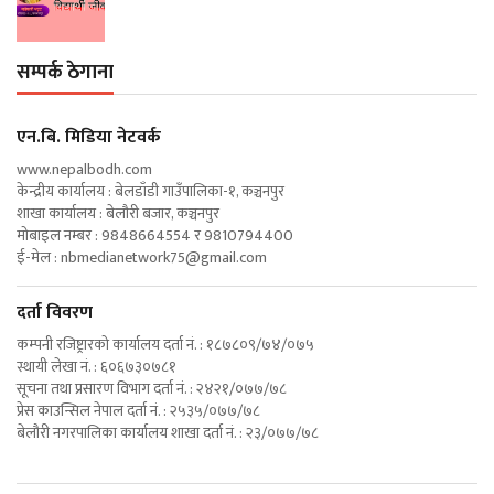
सम्पर्क ठेगाना
एन‍.बि. मिडिया नेटवर्क
www.nepalbodh.com
केन्द्रीय कार्यालय : बेलडाँडी गाउँपालिका-१, कञ्चनपुर
शाखा कार्यालय : बेलौरी बजार, कञ्चनपुर
मोबाइल नम्बर : 9848664554 र 9810794400
ई-मेल :
nbmedianetwork75@gmail.com
दर्ता विवरण
कम्पनी रजिष्ट्रारको कार्यालय दर्ता नं. : १८७८०९/७४/०७५
स्थायी लेखा नं. : ६०६७३०७८१
सूचना तथा प्रसारण विभाग दर्ता नं. : २४२१/०७७/७८
प्रेस काउन्सिल नेपाल दर्ता नं. : २५३५/०७७/७८
बेलौरी नगरपालिका कार्यालय शाखा दर्ता नं. : २३/०७७/७८