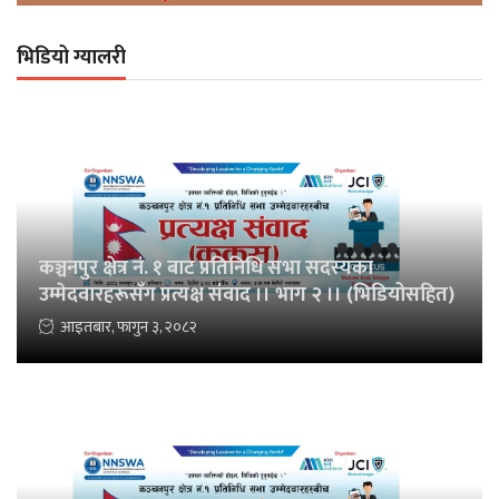
भिडियो ग्यालरी
कञ्चनपुर क्षेत्र नं. १ बाट प्रतिनिधि सभा सदस्यका
उम्मेदवारहरूसँग प्रत्यक्ष संवाद ।। भाग २ ।। (भिडियोसहित)
आइतबार, फागुन ३, २०८२