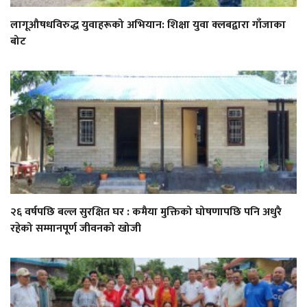
लागूऔषधविरुद्ध युवाहरूको अभियान: शिक्षा युवा क्लबद्वारा गाँजाका
बोट
२६ वर्षपछि बल्ल सुरक्षित घर : कमैया मुक्तिको घोषणापछि पनि अधुरै
रहेको सम्मानपूर्ण जीवनको खोजी