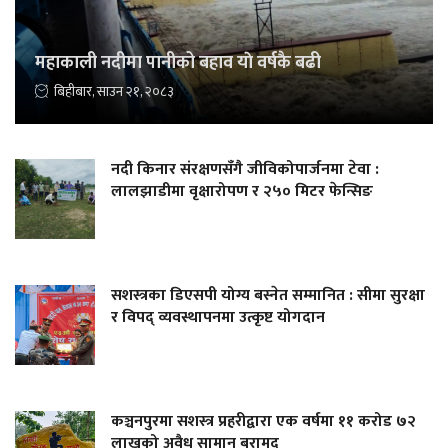
महाकाली नदीमा पानीको बहाव याे वर्षकै बढी
बिहीबार, साउन २१, २०८३
नदी किनार संरक्षणसँगै जीविकोपार्जनमा टेवा :
लालझाडीमा वृक्षारोपण र २५० मिटर फेन्सिङ
सशस्त्रका डिएसपी योग्य बस्नेत सम्मानित : सीमा सुरक्षा
र विपद् व्यवस्थापनमा उत्कृष्ट योगदान
कञ्चनपुरमा सशस्त्र प्रहरीद्वारा एक वर्षमा ११ करोड ७२
लाखको अवैध सामान बरामद