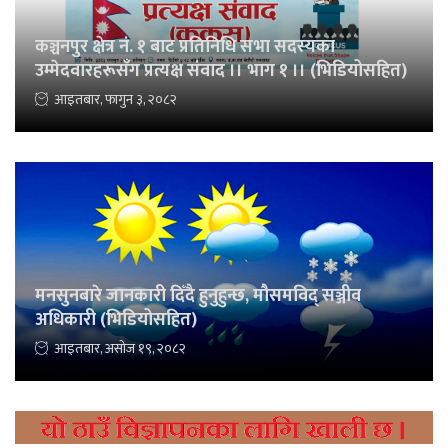
कञ्चनपुर क्षेत्र नं. १ बाट प्रतिनिधि सभा सदस्यका
उम्मेदवारहरूसँग प्रत्यक्ष संवाद ।। भाग १ ।। (भिडियोसहित)
आइतबार, फागुन ३, २०८२
मनसुनबारे जानकारी दिँदै हुनुहुन्छ, मौसमविद् सञ्जीव
अधिकारी (भिडियोसहित)
आइतबार, असोज १९, २०८२