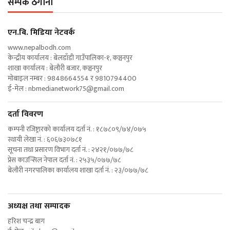
सम्पर्क ठेगाना
एन‍.बि. मिडिया नेटवर्क
www.nepalbodh.com
केन्द्रीय कार्यालय : बेलडाँडी गाउँपालिका-१, कञ्चनपुर
शाखा कार्यालय : बेलौरी बजार, कञ्चनपुर
मोबाइल नम्बर : 9848664554 र 9810794400
ई-मेल :
nbmedianetwork75@gmail.com
दर्ता विवरण
कम्पनी रजिष्ट्रारको कार्यालय दर्ता नं. : १८७८०९/७४/०७५
स्थायी लेखा नं. : ६०६७३०७८१
सूचना तथा प्रसारण विभाग दर्ता नं. : २४२१/०७७/७८
प्रेस काउन्सिल नेपाल दर्ता नं. : २५३५/०७७/७८
बेलौरी नगरपालिका कार्यालय शाखा दर्ता नं. : २३/०७७/७८
अध्यक्ष तथा सम्पादक
हरिश चन्द्र बाग