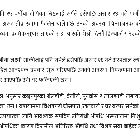
की १५ वर्षीया दीपिका बिष्टलाई सर्पले डसेपछि असार १४ गते गम्भ
ो असर तीव्र रूपमा फैलिन थालेपछि उनको अवस्था चिन्ताजनक बन
थ्यमा क्रमिक सुधार आएको र उपचारको दोस्रो दिनमै डिस्चार्ज गरिएक
र्षीया लक्ष्मी सार्कीलाई पनि सर्पले डसेपछि असार १६ गते अस्पताल ल
धिसहित आवश्यक उपचार सुरु गरिएपछि उनको अवस्था नियन्त्रणमा 
ुधार आएपछि उनी घर फर्किएकी छन् ।
नुसार कञ्चनपुरका बेलडाँडी, बेलौरी, पुनर्वास र लालझाडी लगायतका
का छन् । वर्षायाममा विशेषगरी घाँसपात, खेतबारी र घर वरपर सर्पक
श उपचारका लागि आवश्यक सर्पविष प्रतिरोधी औषधि अस्पतालमा निःश
त औषधिका कारण बिरामीले अतिरिक्त औषधि तथा विशेष सेवा बाहेक 