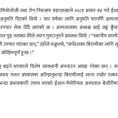
इपिडिमियोलोजी तथा रोग नियन्त्रण महाशाखाले २०८१ असार १४ गते ईश
ो अनुमति दिएको थियो । चार वर्षका लागि अनुमति पाएसँगै अस्पता
ज उपचार सेवा दिँदै आएको छ । अस्पतालका अध्यक्ष आई जङ्ग कुँ
ग्न नसक्दा धेरैले ज्यान गुमाउनुपर्ने अवस्था थियो । “स्थानीय स्तरम
यमै उपचार पाएका छन्,” उहाँले भन्नुभयो, “सर्पदंशका बिरामीका लागि स
 जोखिमपूर्ण हुन्छ ।”
् बढ्ने भएकाले विशेष सावधानी अपनाउन आग्रह गरेका छन् । सर
र्ने जस्ता गलत अभ्यासमा अल्झिनुभन्दा बिरामीलाई शान्त राखेर तत
 सबैभन्दा प्रभावकारी उपाय भएको ईशान मेमोरियल अस्पताल बेलाैरीमा