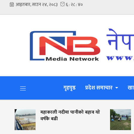
गृहपृष्ठ
प्रदेश समाचार
खा
महाकाली नदीमा पानीको बहाव याे
नदी कि
वर्षकै बढी
जीविको
लालझाड
मिटर फ