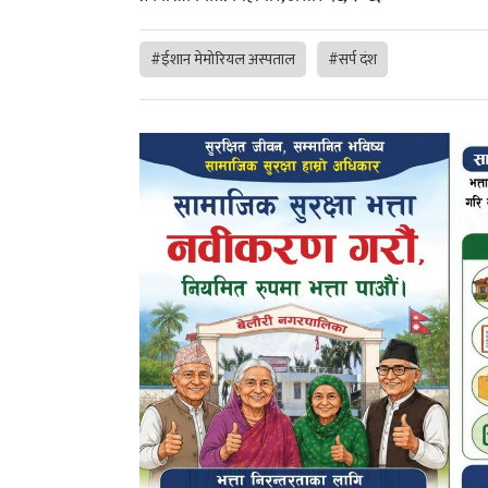
#ईशान मेमोरियल अस्पताल
#सर्प दंश