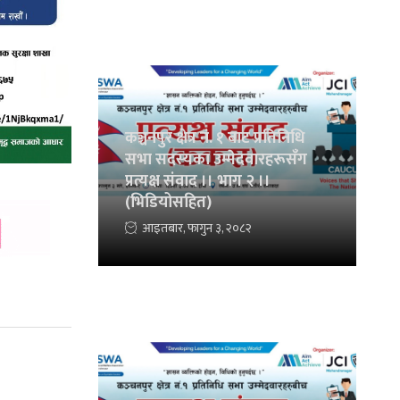
कञ्चनपुर क्षेत्र नं. १ बाट प्रतिनिधि
सभा सदस्यका उम्मेदवारहरूसँग
प्रत्यक्ष संवाद ।। भाग २ ।।
(भिडियोसहित)
आइतबार, फागुन ३, २०८२