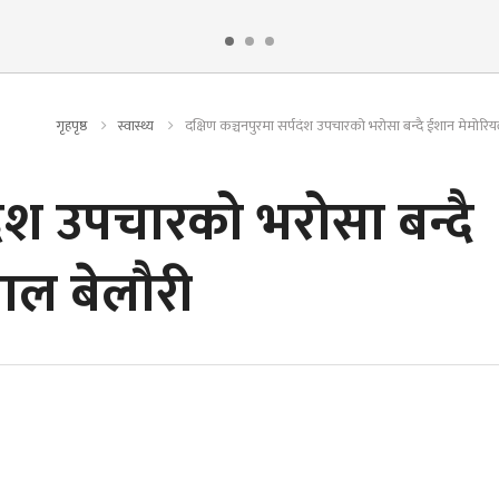
गृहपृष्ठ
स्वास्थ्य
दक्षिण कञ्चनपुरमा सर्पदंश उपचारको भरोसा बन्दै ईशान मेमोरिय
पदंश उपचारको भरोसा बन्दै
ल बेलाैरी