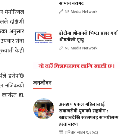
सामान बरामद
ान मेमोरियल
NB Media Network
लले दक्षिणी
वरका अनुसार
डोटीमा श्रीमानले चिम्टा प्रहार गर्दा
श्रीमतीको मृत्यु
ै उपचार सेवा
NB Media Network
ुरुवाती केही
्पले डसेपछि
जनजीवन
्काल नजिकको
 कार्यरत डा.
असहाय एकल महिलालाई
समाजसेवी युवाको सहयोग :
खाद्यान्नदेखि सरसफाइ सामग्रीसम्म
हस्तान्तरण
शनिबार, साउन ९, २०८३