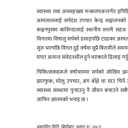
स्वास्थ्य तथा जनसङ्ख्या मन्त्रालयअन्तर्गत 
अस्पताललाई सर्पदंश उपचार केन्द्र सञ्चालनक
कञ्चनपुरका बासिन्दालाई स्थानीय स्तरमै सह
विगतमा विषालु सर्पको डसाइपछि टाढाका अस्पताल पु
सुरु भएपछि विगत दुई वर्षमा थुप्रै बिरामीले सम
घण्टा अत्यन्त संवेदनशील हुने भएकाले ढिलाइ गर्नु
चिकित्सकहरूले वर्षायाममा सर्पको जोखिम झन
झारफुक, घरेलु उपचार, अंग बाँध्ने वा घाउ चि
स्वास्थ्य संस्थामा पुर्‍याउनु नै जीवन बचाउने
जाफिर आलमकाे भनाइ छ ।
प्रकाशित मिति: बिहीबार, असार १८, २०८३