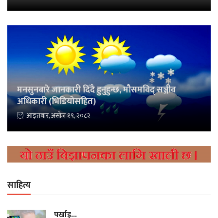
मनसुनबारे जानकारी दिँदै हुनुहुन्छ, मौसमविद् सञ्जीव
अधिकारी (भिडियोसहित)
आइतबार, असोज १९, २०८२
साहित्य
पर्खाइ...