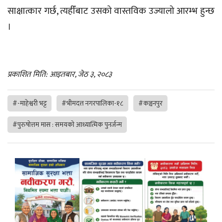
साक्षात्कार गर्छ, त्यहीँबाट उसको वास्तविक उज्यालो आरम्भ हुन्छ
।
प्रकाशित मिति: आइतबार, जेठ ३, २०८३
#-माहेश्वरी भट्ट
#भीमदत्त नगरपालिका-१८
#कञ्चनपुर
#पुरुषोत्तम मास : समयको आध्यात्मिक पुनर्जन्म