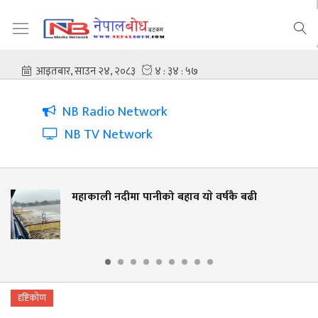
NB Radio Network
NB TV Network
मा पानीको बहाव याे वर्षकै बढी
नदी किनार सं
लालझाडीमा व
दृष्टिकोण