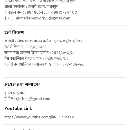
केन्द्रीय कार्यालय : बेलडाँडी गाउँपालिका-१, कञ्चनपुर
शाखा कार्यालय : बेलौरी बजार, कञ्चनपुर
मोबाइल नम्बर : 9848664554 र 9810794400
ई-मेल :
nbmedianetwork75@gmail.com
दर्ता विवरण
कम्पनी रजिष्ट्रारको कार्यालय दर्ता नं. : १८७८०९/७४/०७५
स्थायी लेखा नं. : ६०६७३०७८१
सूचना तथा प्रसारण विभाग दर्ता नं. : २४२१/०७७/७८
प्रेस काउन्सिल नेपाल दर्ता नं. : २५३५/०७७/७८
बेलौरी नगरपालिका कार्यालय शाखा दर्ता नं. : २३/०७७/७८
अध्यक्ष तथा सम्पादक
हरिश चन्द्र बाग
ई-मेल :
rjhcbag@gmail.com
Youtube Link
https://www.youtube.com/@NBOnlineTV