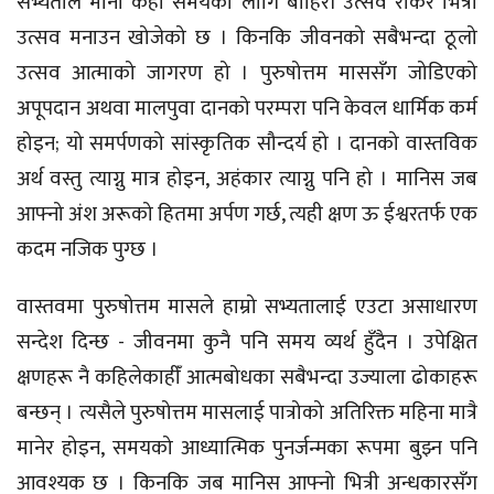
सभ्यताले मानौँ केही समयका लागि बाहिरी उत्सव रोकेर भित्री
उत्सव मनाउन खोजेको छ । किनकि जीवनको सबैभन्दा ठूलो
उत्सव आत्माको जागरण हो । पुरुषोत्तम माससँग जोडिएको
अपूपदान अथवा मालपुवा दानको परम्परा पनि केवल धार्मिक कर्म
होइन; यो समर्पणको सांस्कृतिक सौन्दर्य हो । दानको वास्तविक
अर्थ वस्तु त्याग्नु मात्र होइन, अहंकार त्याग्नु पनि हो । मानिस जब
आफ्नो अंश अरूको हितमा अर्पण गर्छ, त्यही क्षण ऊ ईश्वरतर्फ एक
कदम नजिक पुग्छ ।
वास्तवमा पुरुषोत्तम मासले हाम्रो सभ्यतालाई एउटा असाधारण
सन्देश दिन्छ - जीवनमा कुनै पनि समय व्यर्थ हुँदैन । उपेक्षित
क्षणहरू नै कहिलेकाहीँ आत्मबोधका सबैभन्दा उज्याला ढोकाहरू
बन्छन् । त्यसैले पुरुषोत्तम मासलाई पात्रोको अतिरिक्त महिना मात्रै
मानेर होइन, समयको आध्यात्मिक पुनर्जन्मका रूपमा बुझ्न पनि
आवश्यक छ । किनकि जब मानिस आफ्नो भित्री अन्धकारसँग