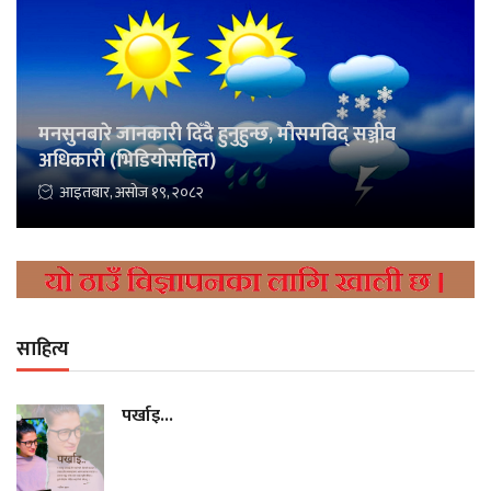
मनसुनबारे जानकारी दिँदै हुनुहुन्छ, मौसमविद् सञ्जीव
अधिकारी (भिडियोसहित)
आइतबार, असोज १९, २०८२
साहित्य
पर्खाइ...