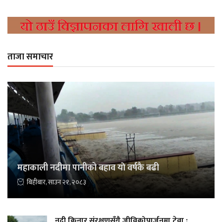
ताजा समाचार
महाकाली नदीमा पानीको बहाव याे वर्षकै बढी
बिहीबार, साउन २१, २०८३
नदी किनार संरक्षणसँगै जीविकोपार्जनमा टेवा :