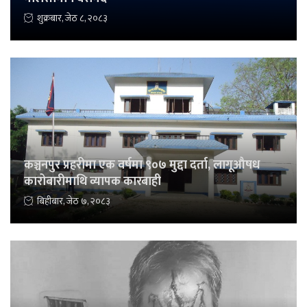
शुक्रबार, जेठ ८, २०८३
कञ्चनपुर प्रहरीमा एक वर्षमा ९०७ मुद्दा दर्ता, लागूऔषध
कारोबारीमाथि व्यापक कारबाही
बिहीबार, जेठ ७, २०८३