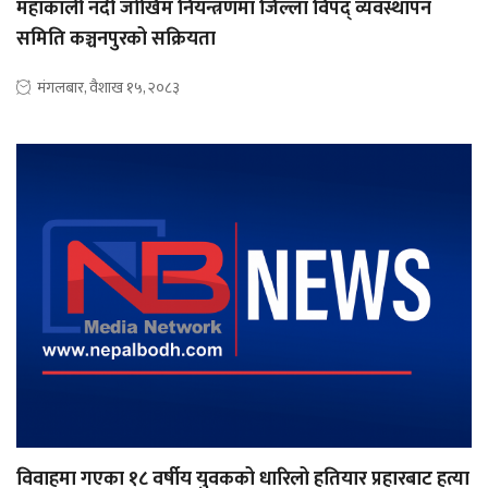
महाकाली नदी जोखिम नियन्त्रणमा जिल्ला विपद् व्यवस्थापन
समिति कञ्चनपुरको सक्रियता
मंगलबार, वैशाख १५, २०८३
विवाहमा गएका १८ वर्षीय युवकको धारिलो हतियार प्रहारबाट हत्या