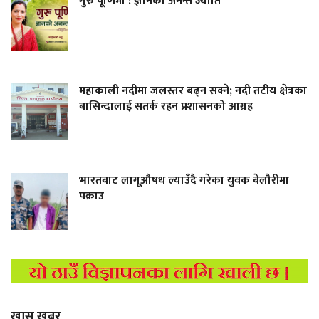
गुरु पूर्णिमा : ज्ञानको अनन्त ज्योति
महाकाली नदीमा जलस्तर बढ्न सक्ने; नदी तटीय क्षेत्रका
बासिन्दालाई सतर्क रहन प्रशासनको आग्रह
भारतबाट लागूऔषध ल्याउँदै गरेका युवक बेलौरीमा
पक्राउ
खास खबर