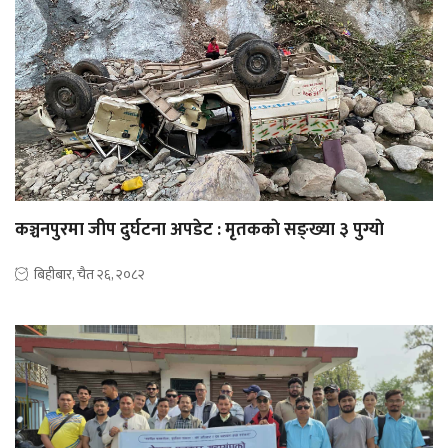
कञ्चनपुरमा जीप दुर्घटना अपडेट : मृतककाे सङ्ख्या ३ पुग्याे
बिहीबार, चैत २६, २०८२