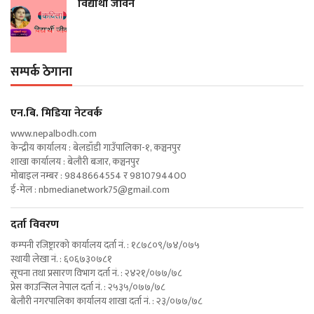
विद्यार्थी जीवन
सम्पर्क ठेगाना
एन‍.बि. मिडिया नेटवर्क
www.nepalbodh.com
केन्द्रीय कार्यालय : बेलडाँडी गाउँपालिका-१, कञ्चनपुर
शाखा कार्यालय : बेलौरी बजार, कञ्चनपुर
मोबाइल नम्बर : 9848664554 र 9810794400
ई-मेल :
nbmedianetwork75@gmail.com
दर्ता विवरण
कम्पनी रजिष्ट्रारको कार्यालय दर्ता नं. : १८७८०९/७४/०७५
स्थायी लेखा नं. : ६०६७३०७८१
सूचना तथा प्रसारण विभाग दर्ता नं. : २४२१/०७७/७८
प्रेस काउन्सिल नेपाल दर्ता नं. : २५३५/०७७/७८
बेलौरी नगरपालिका कार्यालय शाखा दर्ता नं. : २३/०७७/७८