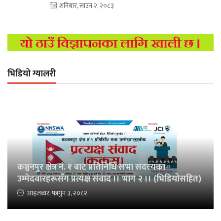
शनिबार, साउन २, २०८३
भिडियो ग्यालरी
कञ्चनपुर क्षेत्र नं. १ बाट प्रतिनिधि सभा सदस्यका
उम्मेदवारहरूसँग प्रत्यक्ष संवाद ।। भाग २ ।। (भिडियोसहित)
आइतबार, फागुन ३, २०८२