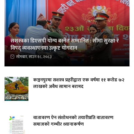
सशस्त्रका डिएसपी योग्य बस्नेत सम्मानित : सीमा सुरक्षा र
विपद् व्यवस्थापनमा उत्कृष्ट योगदान
सोमबार, साउन १८, २०८३
कञ्चनपुरमा सशस्त्र प्रहरीद्वारा एक वर्षमा ११ करोड ७२
लाखको अवैध सामान बरामद
वातावरण ऐन संशोधनको तयारीप्रति वातावरण
समाजको गम्भीर ध्यानाकर्षण