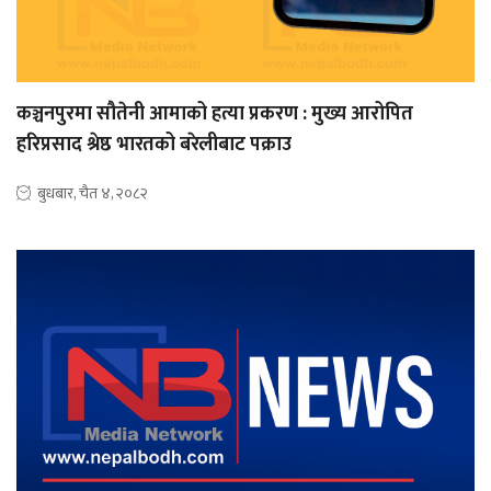
कञ्चनपुरमा सौतेनी आमाको हत्या प्रकरण : मुख्य आरोपित
हरिप्रसाद श्रेष्ठ भारतको बरेलीबाट पक्राउ
बुधबार, चैत ४, २०८२