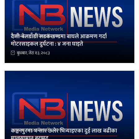
दैजी-बेलडाँडी सडकखण्डमा बाघले आक्रमण गर्दा
मोटरसाइकल दुर्घटना : ४ जना घाइते
बुधबार, जेठ १३, २०८३
कञ्चनपुरमा भन्सार छलेर भित्र्याइएका दुई लाख बढीका
मालसामान बरामद