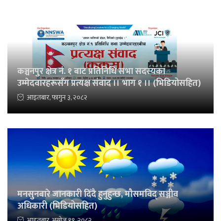
कञ्चनपुर क्षेत्र नं. १ बाट प्रतिनिधि सभा सदस्यका
उम्मेदवारहरूसँग प्रत्यक्ष संवाद ।। भाग १ ।। (भिडियोसहित)
आइतबार, फागुन ३, २०८२
मनसुनबारे जानकारी दिँदै हुनुहुन्छ, मौसमविद् सञ्जीव
अधिकारी (भिडियोसहित)
आइतबार, असोज १९, २०८२