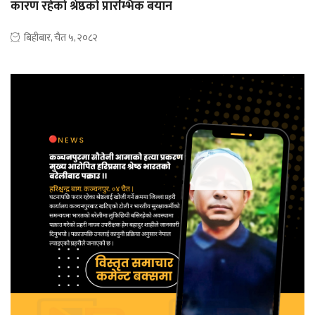
कारण रहेको श्रेष्ठको प्रारम्भिक बयान
बिहीबार, चैत ५, २०८२